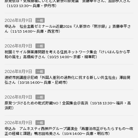
原発依存・気候崩壊にいどむ人新世の原発論 斎藤幸平さん、加部歩人さん
（11/23 13:30～ 兵庫・伊丹市）
2026年8月9日
一般
申込み 社会主義ゼミナールin近畿2026『人新世の「黙示録」』斎藤幸平さ
ん（11/15 14:00～ 兵庫・西宮市）
2026年8月9日
一般
祝園ミサイル弾薬庫問題を考える住民ネットワーク集会「けいはんなから平
和の風を」高橋純子さん（10/25 14:00～ 京都・精華町）
2026年8月9日
一般
連続市民講座＠尼崎「外国人差別の過熱化に抗する新しい共生社会」澤田晃
弘さん（10/18 14:00～ 兵庫・尼崎市）
2026年8月9日
一般
原発つづけるための乾式貯蔵NO！全国集会＠高浜（10/18 13:30～ 福井・高
浜町）
2026年8月9日
一般
申込み アムネスティ西神戸グループ講演会「再審法改正がもたらすもの～改
正の経緯と課題」鴨志田祐美さん（10/4 14:00～ 兵庫・明石市）