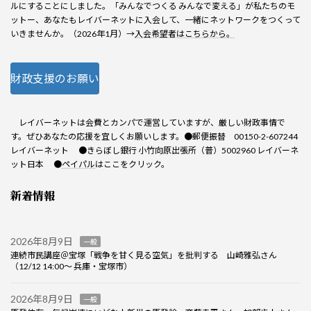
ルにすることにしました。「みんなでつくる みんなで変える」が私たちのモ
ットー、あなたもレイバーネットに入会して、一緒にネットワークをつくって
いきませんか。（2026年1月）→
入会希望者はこちらから。
財政支援のお願い
レイバーネットは会費とカンパで運営していますが、厳しい財政事情で
す。ぜひあなたの応援を宜しくお願いします。●郵便振替 00150-2-607244
レイバーネット ●きらぼし銀行 小竹向原出張所（普）5002960 レイバーネ
ット日本 ●
ペイパル
はここをクリック。
新着情報
2026年8月9日
一般
連続市民講座＠宝塚「戦争を甘く見る空気」を批判する 山崎雅弘さん
（12/12 14:00～ 兵庫・宝塚市）
2026年8月9日
一般