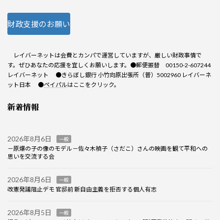
財政支援のお願い
レイバーネットは会費とカンパで運営していますが、厳しい財政事情で
す。ぜひあなたの応援を宜しくお願いします。●郵便振替 00150-2-607244
レイバーネット ●きらぼし銀行 小竹向原出張所（普）5002960 レイバーネ
ット日本 ●
ペイパル
はここをクリック。
新着情報
2026年8月6日
一般
－原爆の子の像のモデル－佐々木禎子（さだこ）さんの映画を観て平和への
思いを交流する会
2026年8月6日
一般
改憲発議阻止デモ 官邸前 新自由主義を拒否する個人有志
2026年8月5日
一般