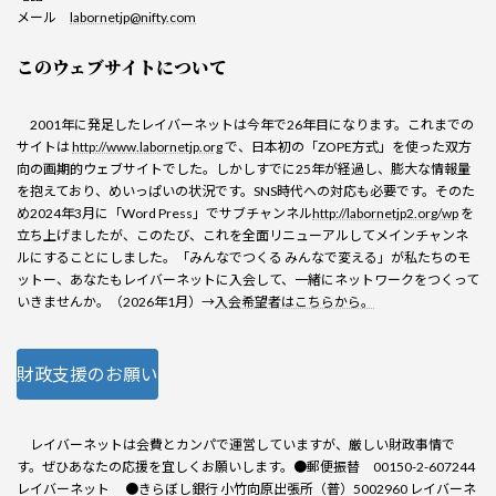
メール
labornetjp@nifty.com
このウェブサイトについて
2001年に発足したレイバーネットは今年で26年目になります。これまでの
サイトは
http://www.labornetjp.org
で、日本初の「ZOPE方式」を使った双方
向の画期的ウェブサイトでした。しかしすでに25年が経過し、膨大な情報量
を抱えており、めいっぱいの状況です。SNS時代への対応も必要です。そのた
め2024年3月に「Word Press」でサブチャンネル
http://labornetjp2.org/wp
を
立ち上げましたが、このたび、これを全面リニューアルしてメインチャンネ
ルにすることにしました。「みんなでつくる みんなで変える」が私たちのモ
ットー、あなたもレイバーネットに入会して、一緒にネットワークをつくって
いきませんか。（2026年1月）→
入会希望者はこちらから。
財政支援のお願い
レイバーネットは会費とカンパで運営していますが、厳しい財政事情で
す。ぜひあなたの応援を宜しくお願いします。●郵便振替 00150-2-607244
レイバーネット ●きらぼし銀行 小竹向原出張所（普）5002960 レイバーネ