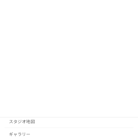
Threads
Facebook
X
LINE
Copy
レイバーTV
オンエア・最新プログラム
TVレポート
番組案内
ジョニーと乱の5ミニッツ
全記事一覧
スタジオ地図
ギャラリー