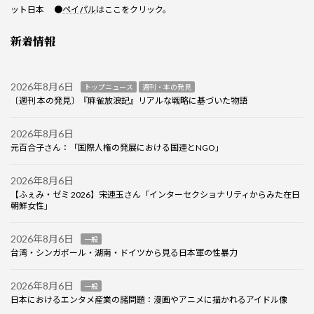
ット日本 ●
ペイパル
はここをクリック。
新着情報
2026年8月6日
トップニュース
週刊・本の発見
〔週刊 本の発見〕『麻雀放浪記』リアルな戦略に基づいた物語
2026年8月6日
元百合子さん：「国際人権の発展における国連とNGO」
2026年8月6日
【ふぇみ・ゼミ 2026】宋連玉さん「インターセクショナリティからみた在日
朝鮮女性」
2026年8月6日
一般
台湾・シンガポール・湖南・ドイツから見る日本軍の性暴力
2026年8月6日
一般
日本におけるエンタメ産業の諸問題：漫画やアニメに描かれるアイドル像