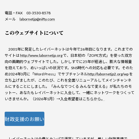
電話・FAX 03-3530-8578
メール
labornetjp@nifty.com
このウェブサイトについて
2001年に発足したレイバーネットは今年で26年目になります。これまでの
サイトは
http://www.labornetjp.org
で、日本初の「ZOPE方式」を使った双方
向の画期的ウェブサイトでした。しかしすでに25年が経過し、膨大な情報量
を抱えており、めいっぱいの状況です。SNS時代への対応も必要です。そのた
め2024年3月に「Word Press」でサブチャンネル
http://labornetjp2.org/wp
を
立ち上げましたが、このたび、これを全面リニューアルしてメインチャンネ
ルにすることにしました。「みんなでつくる みんなで変える」が私たちのモ
ットー、あなたもレイバーネットに入会して、一緒にネットワークをつくって
いきませんか。（2026年1月）→
入会希望者はこちらから。
財政支援のお願い
レイバーネットは会費とカンパで運営していますが、厳しい財政事情で