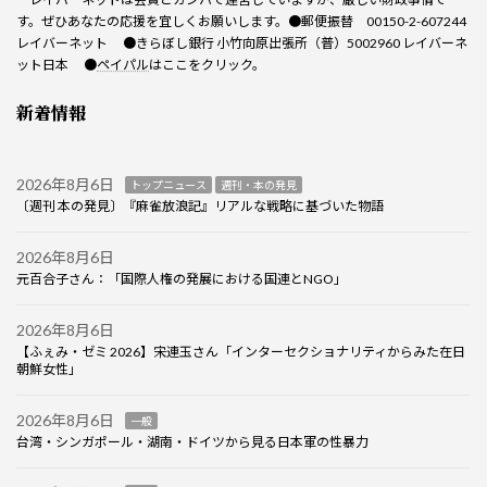
す。ぜひあなたの応援を宜しくお願いします。●郵便振替 00150-2-607244
レイバーネット ●きらぼし銀行 小竹向原出張所（普）5002960 レイバーネ
ット日本 ●
ペイパル
はここをクリック。
新着情報
2026年8月6日
トップニュース
週刊・本の発見
〔週刊 本の発見〕『麻雀放浪記』リアルな戦略に基づいた物語
2026年8月6日
元百合子さん：「国際人権の発展における国連とNGO」
2026年8月6日
【ふぇみ・ゼミ 2026】宋連玉さん「インターセクショナリティからみた在日
朝鮮女性」
2026年8月6日
一般
台湾・シンガポール・湖南・ドイツから見る日本軍の性暴力