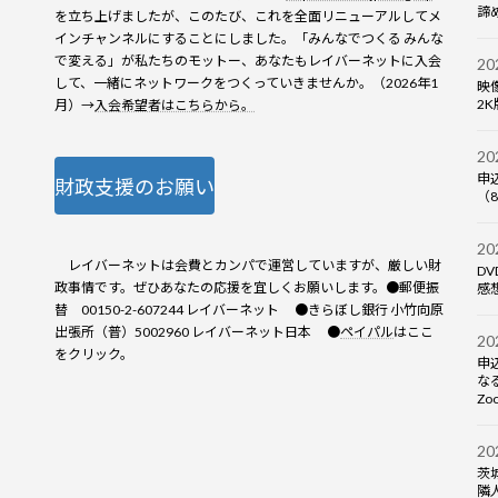
諦め
を立ち上げましたが、このたび、これを全面リニューアルしてメ
インチャンネルにすることにしました。「みんなでつくる みんな
で変える」が私たちのモットー、あなたもレイバーネットに入会
2
して、一緒にネットワークをつくっていきませんか。（2026年1
映
2K
月）→
入会希望者はこちらから。
2
申
財政支援のお願い
（8
2
レイバーネットは会費とカンパで運営していますが、厳しい財
D
政事情です。ぜひあなたの応援を宜しくお願いします。●郵便振
感想
替 00150-2-607244 レイバーネット ●きらぼし銀行 小竹向原
出張所（普）5002960 レイバーネット日本 ●
ペイパル
はここ
2
をクリック。
申
な
Zo
2
茨
隣