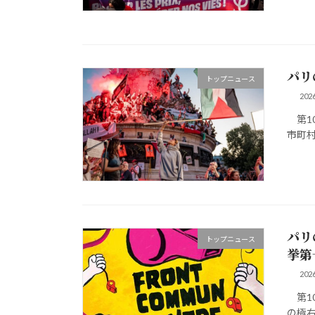
パリ
トップニュース
20
第10
市町村
パリ
トップニュース
挙第
20
第10
の極右