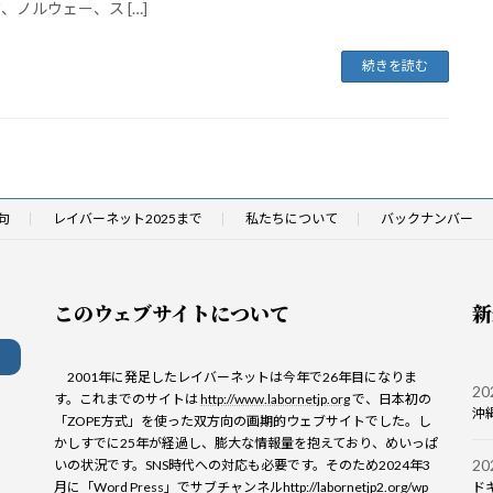
、ノルウェー、ス […]
続きを読む
句
レイバーネット2025まで
私たちについて
バックナンバー
このウェブサイトについて
新
2001年に発足したレイバーネットは今年で26年目になりま
2
す。これまでのサイトは
http://www.labornetjp.org
で、日本初の
沖
「ZOPE方式」を使った双方向の画期的ウェブサイトでした。し
かしすでに25年が経過し、膨大な情報量を抱えており、めいっぱ
2
いの状況です。SNS時代への対応も必要です。そのため2024年3
月に「Word Press」でサブチャンネル
http://labornetjp2.org/wp
ド