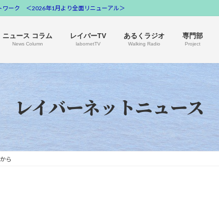
ワーク ＜2026年1月より全面リニューアル＞
ニュース コラム
レイバーTV
あるくラジオ
専門部
News Column
labornetTV
Walking Radio
Project
レイバーネットニュース
から