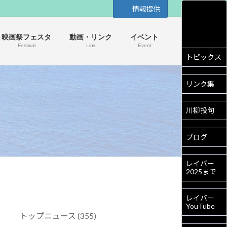
情報提供
映画祭フェスタ
動画・リンク
イベント
Festival
Link
Event
トピックス
リンク集
川柳投句
ブログ
レイバー
2025まで
レイバー
YouTube
トップニュース (355)