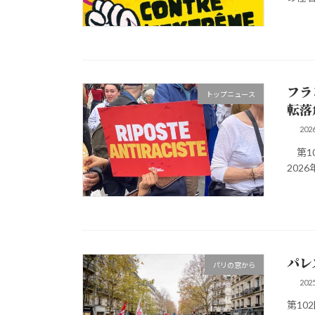
フラ
トップニュース
転落
20
第10
2026
パレ
パリの窓から
20
第10