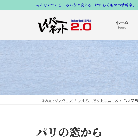
コ
ナ
みんなでつくる みんなで変える はたらくものの情報ネット
ン
ビ
テ
ゲ
ホーム
ン
ー
Home
ツ
シ
へ
ョ
ス
ン
キ
に
ッ
移
プ
動
2026トップページ
レイバーネットニュース
パリの窓
パリの窓から