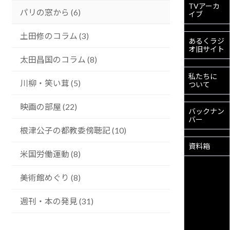
TVアーカ
パリの窓から (6)
イブ
土田修のコラム (3)
あるくラジ
オ旧サイト
太田昌国のコラム (8)
私たちに
川柳・笑い茸 (5)
ついて
映画の部屋 (22)
バックナン
バー
根津公子の都教委傍聴記 (10)
資料箱
米国労働運動 (8)
美術館めぐり (8)
週刊・本の発見 (31)