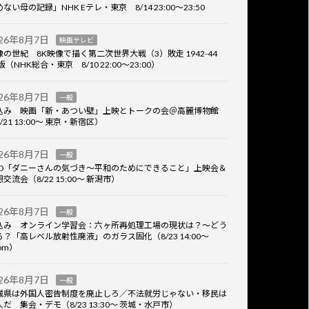
ない母の記録」NHK Eテレ・東京 8/14 23:00～23:50
026年8月7日
映画テレビ
像の世紀 8K映像で描く第二次世界大戦（3）敗走 1942-44
版（NHK総合・東京 8/10 22:00～23:00）
026年8月7日
一般
込み 映画「新・あつい壁」上映とトークの会＠高麗博物館
/21 13:00～ 東京・新宿区）
026年8月7日
一般
VD「ダニーさんの気づき～平和のためにできること」上映会＆
交流会（8/22 15:00～ 新潟市）
026年8月7日
一般
込み オンライン学習会：六ヶ所再処理工場の現状は？～どう
る？「高レベル放射性廃液」のガラス固化（8/23 14:00～
om）
026年8月7日
一般
城県は外国人密告制度を廃止しろ／不法就労じゃない・移民は
人だ 集会・デモ（8/23 13:30～ 茨城・水戸市）