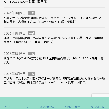
ん（11/15 14:00～ 兵庫・西宮市）
2026年8月9日
一般
祝園ミサイル弾薬庫問題を考える住民ネットワーク集会「けいはんなから平
和の風を」高橋純子さん（10/25 14:00～ 京都・精華町）
2026年8月9日
一般
連続市民講座＠尼崎「外国人差別の過熱化に抗する新しい共生社会」澤田晃
弘さん（10/18 14:00～ 兵庫・尼崎市）
2026年8月9日
一般
原発つづけるための乾式貯蔵NO！全国集会＠高浜（10/18 13:30～ 福井・高
浜町）
2026年8月9日
一般
申込み アムネスティ西神戸グループ講演会「再審法改正がもたらすもの～改
正の経緯と課題」鴨志田祐美さん（10/4 14:00～ 兵庫・明石市）
Copyright ©Labornet JAPAN, All Rights Reserved.
MENU
HOME
スタジオMAP
お問い合わせ
投句フォーム