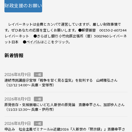
財政支援のお願い
レイバーネットは会費とカンパで運営していますが、厳しい財政事情で
す。ぜひあなたの応援を宜しくお願いします。●郵便振替 00150-2-607244
レイバーネット ●きらぼし銀行 小竹向原出張所（普）5002960 レイバーネ
ット日本 ●
ペイパル
はここをクリック。
新着情報
2026年8月9日
一般
連続市民講座＠宝塚「戦争を甘く見る空気」を批判する 山崎雅弘さん
（12/12 14:00～ 兵庫・宝塚市）
2026年8月9日
一般
原発依存・気候崩壊にいどむ人新世の原発論 斎藤幸平さん、加部歩人さん
（11/23 13:30～ 兵庫・伊丹市）
2026年8月9日
一般
申込み 社会主義ゼミナールin近畿2026『人新世の「黙示録」』斎藤幸平さ