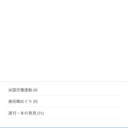
トップニュース (356)
パリの窓から (6)
土田修のコラム (3)
太田昌国のコラム (8)
川柳・笑い茸 (5)
映画の部屋 (22)
根津公子の都教委傍聴記 (10)
米国労働運動 (8)
美術館めぐり (8)
週刊・本の発見 (31)