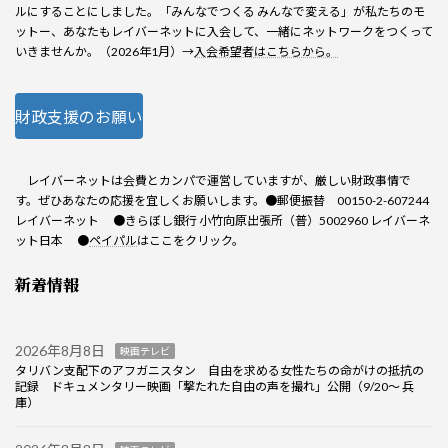
ルにすることにしました。「みんなでつくる みんなで変える」が私たちのモ
ットー、あなたもレイバーネットに入会して、一緒にネットワークをつくって
いきませんか。（2026年1月）→
入会希望者はこちらから。
財政支援のお願い
レイバーネットは会費とカンパで運営していますが、厳しい財政事情で
す。ぜひあなたの応援を宜しくお願いします。●郵便振替 00150-2-607244
レイバーネット ●きらぼし銀行 小竹向原出張所（普）5002960 レイバーネ
ット日本 ●
ペイパル
はここをクリック。
新着情報
2026年8月8日
映画テレビ
タリバン支配下のアフガニスタン 自由を求める女性たちの命がけの抵抗の
記録 ドキュメンタリー映画「撃たれた自由の声を撮れ」公開（9/20～ 兵
庫）