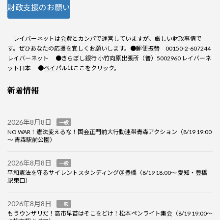
財政支援のお願い
レイバーネットは会費とカンパで運営していますが、厳しい財政事情で
す。ぜひあなたの応援を宜しくお願いします。●郵便振替 00150-2-607244
レイバーネット ●きらぼし銀行 小竹向原出張所（普）5002960 レイバーネ
ット日本 ●
ペイパル
はここをクリック。
新着情報
2026年8月8日
一般
NO WAR！憲法変えるな！国会正門前大行動連帯青森アクション（8/19 19:00
～ 青森駅前公園）
2026年8月8日
一般
平和憲法を守るサイレントスタンディング＠豊橋（8/19 18:00～ 愛知・豊橋
駅東口）
2026年8月8日
一般
もうウンザリだ！高市早苗はそこをどけ！松本ペンライト集会（8/19 19:00～