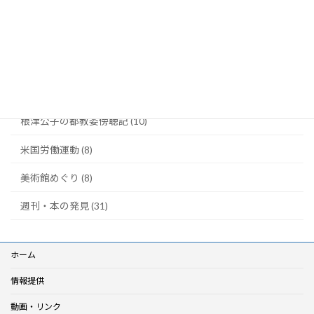
土田修のコラム (3)
太田昌国のコラム (8)
川柳・笑い茸 (5)
映画の部屋 (22)
根津公子の都教委傍聴記 (10)
米国労働運動 (8)
美術館めぐり (8)
週刊・本の発見 (31)
ホーム
情報提供
動画・リンク