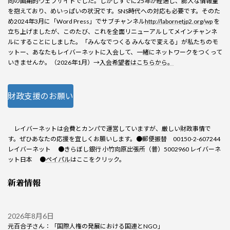
向の画期的ウェブサイトでした。しかしすでに25年が経過し、膨大な情報量
を抱えており、めいっぱいの状況です。SNS時代への対応も必要です。そのた
め2024年3月に「Word Press」でサブチャンネル
http://labornetjp2.org/wp
を
立ち上げましたが、このたび、これを全面リニューアルしてメインチャンネ
ルにすることにしました。「みんなでつくる みんなで変える」が私たちのモ
ットー、あなたもレイバーネットに入会して、一緒にネットワークをつくって
いきませんか。（2026年1月）→
入会希望者はこちらから。
財政支援のお願い
レイバーネットは会費とカンパで運営していますが、厳しい財政事情で
す。ぜひあなたの応援を宜しくお願いします。●郵便振替 00150-2-607244
レイバーネット ●きらぼし銀行 小竹向原出張所（普）5002960 レイバーネ
ット日本 ●
ペイパル
はここをクリック。
新着情報
2026年8月6日
元百合子さん：「国際人権の発展における国連とNGO」