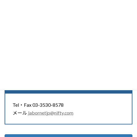
人、菱山南帆子さん大いに語る
2026年4月25日
228号オンエア：光の革命展開中！ 菱山
オンエア
南帆子さんに聞く
2026年4月20日
レイバーネットTV
スタッフ募集中
Tel・Fax 03-3530-8578
メール
labornetjp@nifty.com