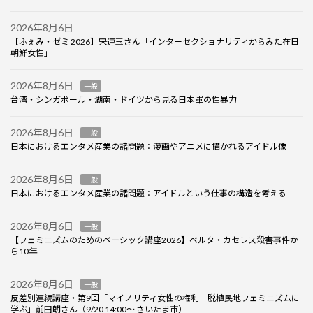
2026年8月6日
【ふぇみ・ゼミ 2026】宋連玉さん「インターセクショナリティからみた在日
朝鮮女性」
2026年8月6日
一般
台湾・シンガポール・湖南・ドイツから見る日本軍の性暴力
2026年8月6日
一般
日本におけるエンタメ産業の諸問題：漫画やアニメに描かれるアイドル像
2026年8月6日
一般
日本におけるエンタメ産業の諸問題：アイドルという仕事の構造を考える
2026年8月6日
一般
【フェミニズムのためのベーシック講座2026】ベルタ・カセレス殺害事件か
ら10年
2026年8月6日
一般
反差別連続講座・第9回「マイノリティ女性の権利－脱植民地フェミニズムに
学ぶ」前田朗さん（9/20 14:00～ さいたま市）