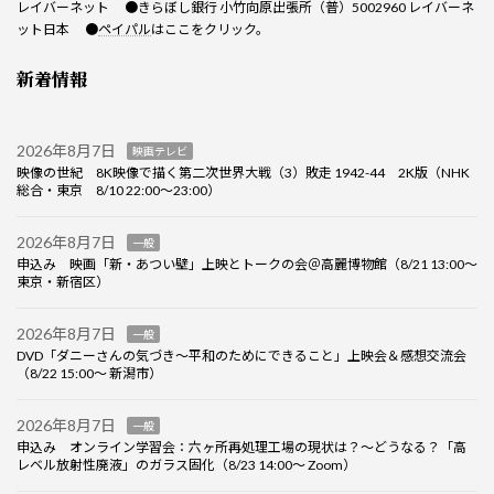
レイバーネット ●きらぼし銀行 小竹向原出張所（普）5002960 レイバーネ
ット日本 ●
ペイパル
はここをクリック。
新着情報
2026年8月7日
映画テレビ
映像の世紀 8K映像で描く第二次世界大戦（3）敗走 1942-44 2K版（NHK
総合・東京 8/10 22:00～23:00）
2026年8月7日
一般
申込み 映画「新・あつい壁」上映とトークの会＠高麗博物館（8/21 13:00～
東京・新宿区）
2026年8月7日
一般
DVD「ダニーさんの気づき～平和のためにできること」上映会＆感想交流会
（8/22 15:00～ 新潟市）
2026年8月7日
一般
申込み オンライン学習会：六ヶ所再処理工場の現状は？～どうなる？「高
レベル放射性廃液」のガラス固化（8/23 14:00～ Zoom）