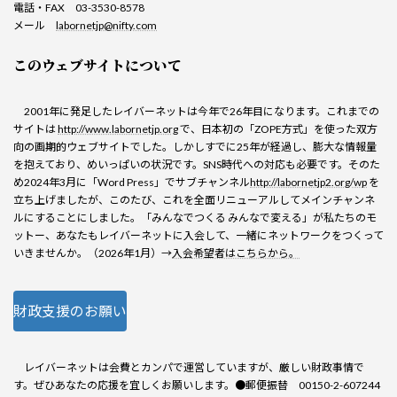
電話・FAX 03-3530-8578
メール
labornetjp@nifty.com
このウェブサイトについて
2001年に発足したレイバーネットは今年で26年目になります。これまでの
サイトは
http://www.labornetjp.org
で、日本初の「ZOPE方式」を使った双方
向の画期的ウェブサイトでした。しかしすでに25年が経過し、膨大な情報量
を抱えており、めいっぱいの状況です。SNS時代への対応も必要です。そのた
め2024年3月に「Word Press」でサブチャンネル
http://labornetjp2.org/wp
を
立ち上げましたが、このたび、これを全面リニューアルしてメインチャンネ
ルにすることにしました。「みんなでつくる みんなで変える」が私たちのモ
ットー、あなたもレイバーネットに入会して、一緒にネットワークをつくって
いきませんか。（2026年1月）→
入会希望者はこちらから。
財政支援のお願い
レイバーネットは会費とカンパで運営していますが、厳しい財政事情で
す。ぜひあなたの応援を宜しくお願いします。●郵便振替 00150-2-607244