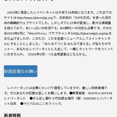
2001年に発足したレイバーネットは今年で26年目になります。これまでの
サイトは
http://www.labornetjp.org
で、日本初の「ZOPE方式」を使った双方
向の画期的ウェブサイトでした。しかしすでに25年が経過し、膨大な情報量
を抱えており、めいっぱいの状況です。SNS時代への対応も必要です。そのた
め2024年3月に「Word Press」でサブチャンネル
http://labornetjp2.org/wp
を
立ち上げましたが、このたび、これを全面リニューアルしてメインチャンネ
ルにすることにしました。「みんなでつくる みんなで変える」が私たちのモ
ットー、あなたもレイバーネットに入会して、一緒にネットワークをつくって
いきませんか。（2026年1月）→
入会希望者はこちらから。
財政支援のお願い
レイバーネットは会費とカンパで運営していますが、厳しい財政事情で
す。ぜひあなたの応援を宜しくお願いします。●郵便振替 00150-2-607244
レイバーネット ●きらぼし銀行 小竹向原出張所（普）5002960 レイバーネ
ット日本 ●
ペイパル
はここをクリック。
新着情報