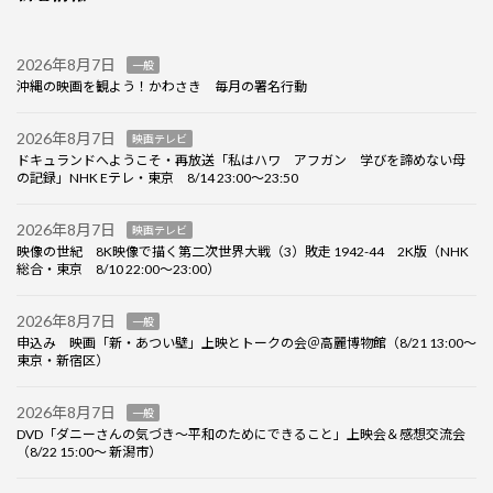
2026年8月7日
一般
沖縄の映画を観よう！かわさき 毎月の署名行動
2026年8月7日
映画テレビ
ドキュランドへようこそ・再放送「私はハワ アフガン 学びを諦めない母
の記録」NHK Eテレ・東京 8/14 23:00～23:50
2026年8月7日
映画テレビ
映像の世紀 8K映像で描く第二次世界大戦（3）敗走 1942-44 2K版（NHK
総合・東京 8/10 22:00～23:00）
2026年8月7日
一般
申込み 映画「新・あつい壁」上映とトークの会＠高麗博物館（8/21 13:00～
東京・新宿区）
2026年8月7日
一般
DVD「ダニーさんの気づき～平和のためにできること」上映会＆感想交流会
（8/22 15:00～ 新潟市）