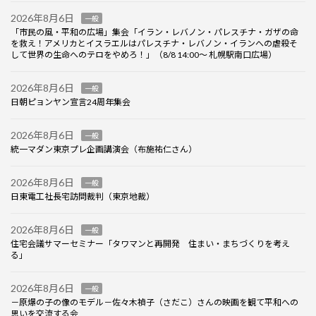
2026年8月6日
一般
「市民の風・平和の広場」集会「イラン・レバノン・パレスチナ・ガザの命
を救え！アメリカとイスラエルはパレスチナ・レバノン・イランへの虐殺そ
して世界の生命へのテロをやめろ！」（8/8 14:00～ 札幌駅南口広場）
2026年8月6日
一般
日朝ピョンヤン宣言24周年集会
2026年8月6日
一般
統一マダン東京プレ企画講演会（布施祐仁さん）
2026年8月6日
一般
日東電工社長宅訪問裁判（東京地裁）
2026年8月6日
一般
住宅会議サマーセミナー「タワマンと再開発 住まい・まちづくりを考え
る」
2026年8月6日
一般
－原爆の子の像のモデル－佐々木禎子（さだこ）さんの映画を観て平和への
思いを交流する会