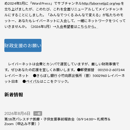
め2024年3月に「Word Press」でサブチャンネル
http://labornetjp2.org/wp
を
立ち上げましたが、このたび、これを全面リニューアルしてメインチャンネ
ルにすることにしました。「みんなでつくる みんなで変える」が私たちのモ
ットー、あなたもレイバーネットに入会して、一緒にネットワークをつくって
いきませんか。（2026年1月）→
入会希望者はこちらから。
財政支援のお願い
レイバーネットは会費とカンパで運営していますが、厳しい財政事情で
す。ぜひあなたの応援を宜しくお願いします。●郵便振替 00150-2-607244
レイバーネット ●きらぼし銀行 小竹向原出張所（普）5002960 レイバーネ
ット日本 ●
ペイパル
はここをクリック。
新着情報
2026年8月6日
一般
第18次パレスチナ医療・子供支援事前報告会（8/9 14:00～ 札幌市＆
Zoom〔申込み不要〕）