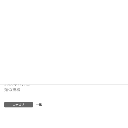
す。（現在、新宿区・荒川区

・文京区・江東区・中野区などから参加者あり）　連絡
関連
JR王子駅北口街宣 武器商人
高市モームリ！主権者から見
が来るってホント？
た高市政権、終わったばかり
Watch！十条駐屯地
の国会をみんなでトーク
2026年5月12日
2026年7月19日
類似投稿
類似投稿
改憲･戦争阻止！大行進東
京：７･16国会闘争
2026年7月9日
類似投稿
一般
カテゴリ