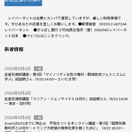
レイバーネットは会費とカンパで運営していますが、厳しい財政事情で
す。ぜひあなたの応援を宜しくお願いします。●郵便振替 00150-2-607244
レイバーネット ●きらぼし銀行 小竹向原出張所（普）5002960 レイバーネ
ット日本 ●
ペイパル
はここをクリック。
新着情報
2026年8月6日
一般
反差別連続講座・第9回「マイノリティ女性の権利－脱植民地フェミニズムに
学ぶ」前田朗さん（9/20 14:00～ さいたま市）
2026年8月6日
反差別連続講座「コリアン・ジェノサイドとは何か」前田朗さん（8/23 14:00
～ 東京・羽村市）
2026年8月6日
一般
Zoomは8/20までに申込み 平和をつくるオンライン講座・第7回「国際刑事
裁判所とは何か－トランプ大統領の戦争犯罪を裁くために」（8/22 18:30～