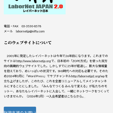
電話・FAX 03-3530-8578
メール
labornetjp@nifty.com
このウェブサイトについて
2001年に発足したレイバーネットは今年で26年目になります。これまでの
サイトは
http://www.labornetjp.org
で、日本初の「ZOPE方式」を使った双方
向の画期的ウェブサイトでした。しかしすでに25年が経過し、膨大な情報量
を抱えており、めいっぱいの状況です。SNS時代への対応も必要です。そのた
め2024年3月に「Word Press」でサブチャンネル
http://labornetjp2.org/wp
を
立ち上げましたが、このたび、これを全面リニューアルしてメインチャンネ
ルにすることにしました。「みんなでつくる みんなで変える」が私たちのモ
ットー、あなたもレイバーネットに入会して、一緒にネットワークをつくって
いきませんか。（2026年1月）→
入会希望者はこちらから。
財政支援のお願い