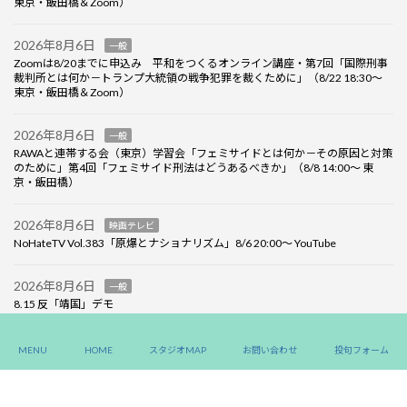
東京・飯田橋＆Zoom）
2026年8月6日
一般
Zoomは8/20までに申込み 平和をつくるオンライン講座・第7回「国際刑事
裁判所とは何か－トランプ大統領の戦争犯罪を裁くために」（8/22 18:30～
東京・飯田橋＆Zoom）
2026年8月6日
一般
RAWAと連帯する会（東京）学習会「フェミサイドとは何か－その原因と対策
のために」第4回「フェミサイド刑法はどうあるべきか」（8/8 14:00～ 東
京・飯田橋）
2026年8月6日
映画テレビ
NoHateTV Vol.383「原爆とナショナリズム」8/6 20:00～ YouTube
2026年8月6日
一般
8.15 反「靖国」デモ
MENU
HOME
スタジオMAP
お問い合わせ
投句フォーム
Copyright ©Labornet JAPAN, All Rights Reserved.