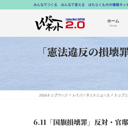
コ
ナ
みんなでつくる みんなで変える はたらくものの情報ネット
ン
ビ
テ
ゲ
ホーム
ン
ー
Home
ツ
シ
へ
ョ
「憲法違反の損壊罪
ス
ン
キ
に
ッ
移
プ
動
2026トップページ
レイバーネットニュース
トップニ
6.11「国旗損壊罪」反対・