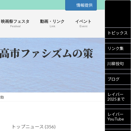
情報提供
映画祭フェスタ
動画・リンク
イベント
Festival
Link
Event
トピックス
が高市ファシズムの策
リンク集
川柳投句
ブログ
レイバー
弾劾
2025まで
レイバー
YouTube
トップニュース (356)