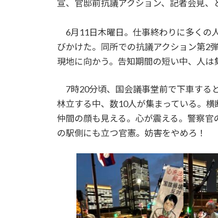
宣、官邸前抗議アクション、記者会見、
6月11日木曜日。仕事終わりに多くの人
びかけた。同所での抗議アクション第2
現地に向かう。告知期間の短い中、人は
7時20分頃、国会議事堂前で下車する
林立する中、数10人が集まっている。
仲間の顔も見える。心が震える。警察官
の駅側にも立つ官憲。妨害をやめろ！