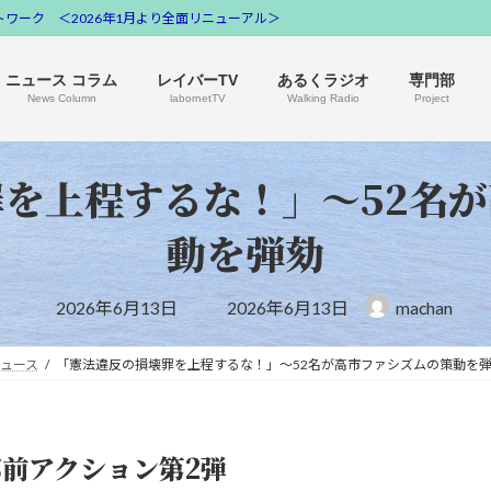
ワーク ＜2026年1月より全面リニューアル＞
ニュース コラム
レイバーTV
あるくラジオ
専門部
News Column
labornetTV
Walking Radio
Project
を上程するな！」〜52名
動を弾劾
最
2026年6月13日
2026年6月13日
machan
終
更
新
ュース
「憲法違反の損壊罪を上程するな！」〜52名が高市ファシズムの策動を
日
時
:
官邸前アクション第2弾