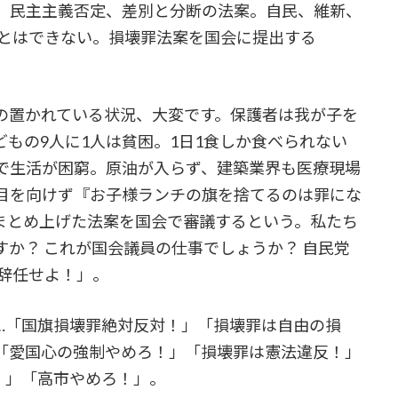
、民主主義否定、差別と分断の法案。自民、維新、
ことはできない。損壊罪法案を国会に提出する
置かれている状況、大変です。保護者は我が子を
もの9人に1人は貧困。1日1食しか食べられない
で生活が困窮。原油が入らず、建築業界も医療現場
目を向けず『お子様ランチの旗を捨てるのは罪にな
まとめ上げた法案を国会で審議するという。私たち
か？ これが国会議員の仕事でしょうか？ 自民党
に辞任せよ！」。
「国旗損壊罪絶対反対！」「損壊罪は自由の損
「愛国心の強制やめろ！」「損壊罪は憲法違反！」
！」「高市やめろ！」。