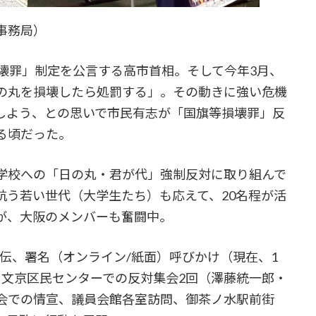
事務局）
壊罪」制定を公言する高市首相。そして今年3月、
の丸を損壊したら処罰する」。その動きに強い危機
しよう、との思いで市民有志が「国旗等損壊罪」反
る頃だった。
学校への「日の丸・君が代」強制反対に取り組んで
抗う若い世代（大学生たち）も応えて、20名程が活
が、大阪のメンバーも奮闘中。
伝、署名（オンライン/紙面）呼びかけ（現在、1
、文京区民センターでの反対集会2回（澤藤統一郎・
会での情宣、議員会館各室訪問、御茶ノ水駅前街