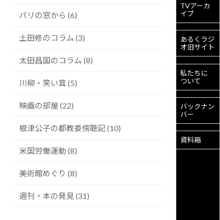
TVアーカ
イブ
パリの窓から (6)
土田修のコラム (3)
あるくラジ
オ旧サイト
太田昌国のコラム (8)
私たちに
ついて
川柳・笑い茸 (5)
映画の部屋 (22)
バックナン
バー
根津公子の都教委傍聴記 (10)
資料箱
米国労働運動 (8)
美術館めぐり (8)
週刊・本の発見 (31)