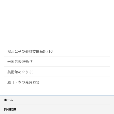
パリの窓から (6)
土田修のコラム (3)
太田昌国のコラム (8)
川柳・笑い茸 (5)
映画の部屋 (22)
根津公子の都教委傍聴記 (10)
米国労働運動 (8)
美術館めぐり (8)
週刊・本の発見 (31)
ホーム
情報提供