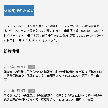
財政支援のお願い
レイバーネットは会費とカンパで運営していますが、厳しい財政事情で
す。ぜひあなたの応援を宜しくお願いします。●郵便振替 00150-2-607244
レイバーネット ●きらぼし銀行 小竹向原出張所（普）5002960 レイバーネ
ット日本 ●
ペイパル
はここをクリック。
新着情報
2026年8月7日
一般
講演会｜AI開発で私たちの個人情報が実名で無断使用～高市政権が進める個
人情報保護法の「改正」とは？ 白石孝さん（8/16 13:00～ 東京・東村山
市）
2026年8月7日
一般
平和をねがう中央区民の戦争展講演会「拍車かかる戦前回帰への道～侵略の
記憶と忘却の闘いのなかで」纐纈厚さん（8/16 13:30～ 東京・中央区）