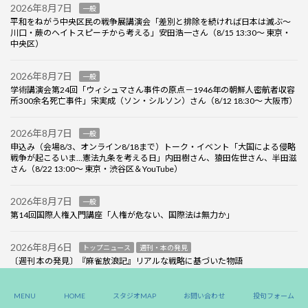
2026年8月7日
一般
平和をねがう中央区民の戦争展講演会「差別と排除を続ければ日本は滅ぶ～
川口・蕨のヘイトスピーチから考える」安田浩一さん（8/15 13:30～ 東京・
中央区）
2026年8月7日
一般
学術講演会第24回「ウィシュマさん事件の原点－1946年の朝鮮人密航者収容
所300余名死亡事件」宋実成（ソン・シルソン）さん（8/12 18:30～ 大阪市）
2026年8月7日
一般
申込み（会場8/3、オンライン8/18まで）トーク・イベント「大国による侵略
戦争が起こるいま…憲法九条を考える日」内田樹さん、猿田佐世さん、半田滋
さん（8/22 13:00～ 東京・渋谷区＆YouTube）
2026年8月7日
一般
第14回国際人権入門講座「人権が危ない、国際法は無力か」
2026年8月6日
トップニュース
週刊・本の発見
〔週刊 本の発見〕『麻雀放浪記』リアルな戦略に基づいた物語
MENU
HOME
スタジオMAP
お問い合わせ
投句フォーム