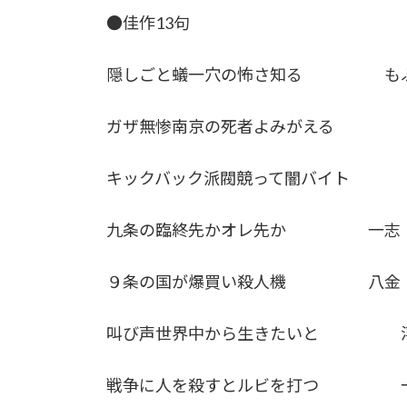
●佳作13句
隠しごと蟻一穴の怖さ知る も
ガザ無惨南京の死者よみがえる 
キックバック派閥競って闇バイト
九条の臨終先かオレ先か 一志
９条の国が爆買い殺人機 八金
叫び声世界中から生きたいと 浮
戦争に人を殺すとルビを打つ 