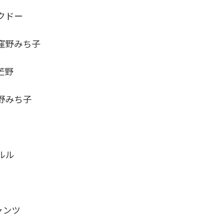
クドー
窪野みち子
芒野
みち子
ルル
ャンツ