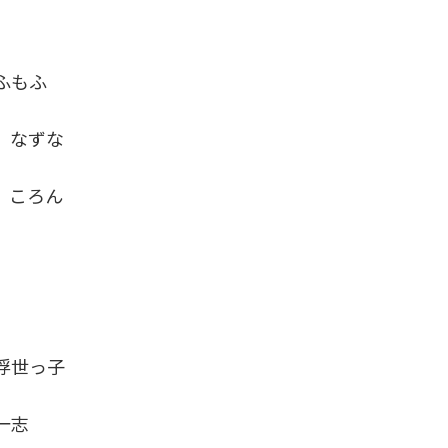
ふもふ
なずな
 ころん
世っ子
一志