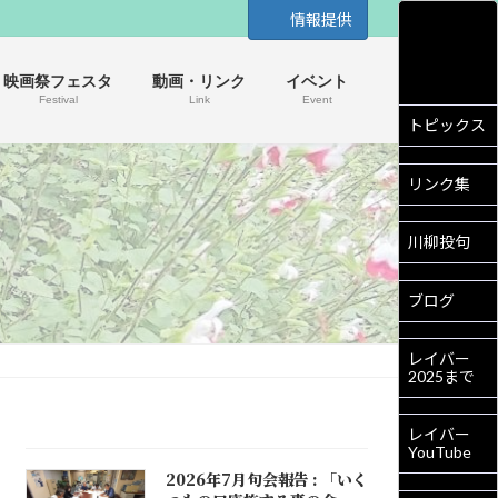
情報提供
映画祭フェスタ
動画・リンク
イベント
Festival
Link
Event
トピックス
リンク集
川柳投句
ブログ
レイバー
2025まで
レイバー
YouTube
2026年7月句会報告 : 「いく