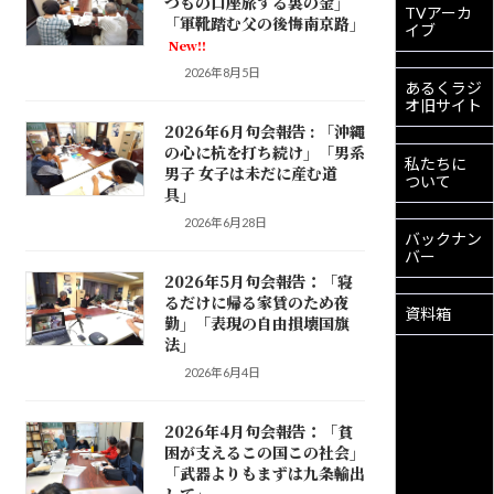
つもの口座旅する裏の金」
TVアーカ
「軍靴踏む父の後悔南京路」
イブ
New!!
2026年8月5日
あるくラジ
オ旧サイト
2026年6月句会報告 : 「沖縄
の心に杭を打ち続け」「男系
私たちに
男子 女子は未だに産む道
ついて
具」
2026年6月28日
バックナン
バー
2026年5月句会報告：「寝
るだけに帰る家賃のため夜
資料箱
勤」「表現の自由損壊国旗
法」
2026年6月4日
2026年4月句会報告：「貧
困が支えるこの国この社会」
「武器よりもまずは九条輸出