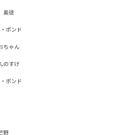
 奥徒
・ポンド
ちゃん
のすけ
・ポンド
芒野