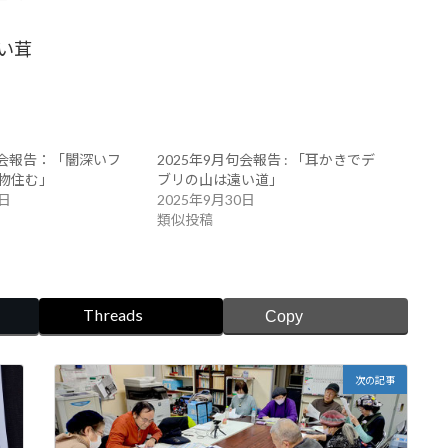
い茸
句会報告：「闇深いフ
2025年9月句会報告 : 「耳かきでデ
物住む」
ブリの山は遠い道」
0日
2025年9月30日
類似投稿
Threads
Copy
次の記事