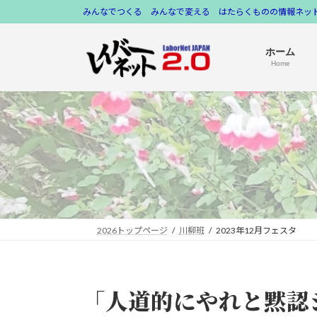
コ
ナ
みんなでつくる みんなで変える はたらくものの情報ネット
ン
ビ
テ
ゲ
ホーム
ン
ー
Home
ツ
シ
へ
ョ
ス
ン
キ
に
ッ
移
プ
動
2026トップページ
川柳班
2023年12月フェスタ
「人道的にやれと黙認