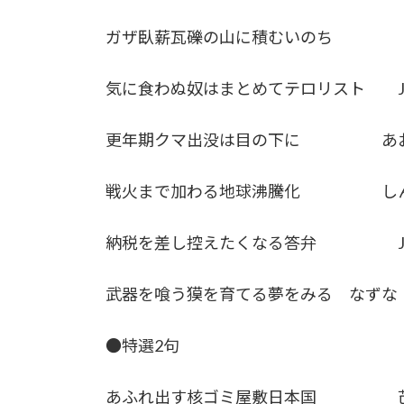
ガザ臥薪瓦礫の山に積むいのち
気に食わぬ奴はまとめてテロリスト J
更年期クマ出没は目の下に あお
戦火まで加わる地球沸騰化 しん
納税を差し控えたくなる答弁 J
武器を喰う獏を育てる夢をみる なずな
●特選2句
あふれ出す核ゴミ屋敷日本国 