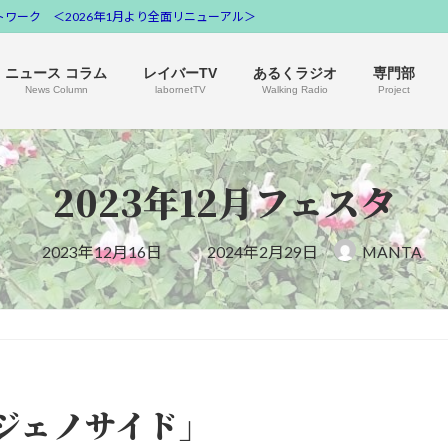
ワーク ＜2026年1月より全面リニューアル＞
ニュース コラム
レイバーTV
あるくラジオ
専門部
News Column
labornetTV
Walking Radio
Project
2023年12月フェスタ
最
2023年12月16日
2024年2月29日
MANTA
終
更
新
日
時
:
ジェノサイド」