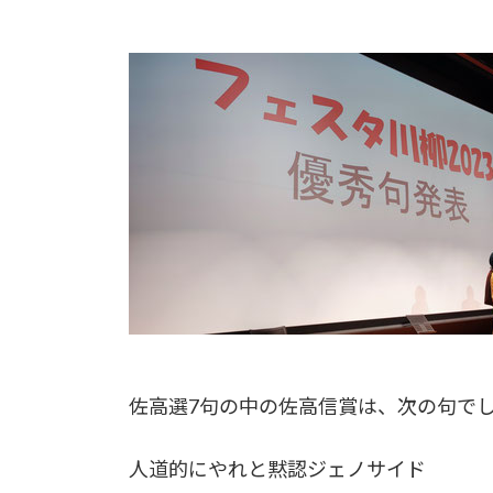
佐高選7句の中の佐高信賞は、次の句で
人道的にやれと黙認ジェノサイド