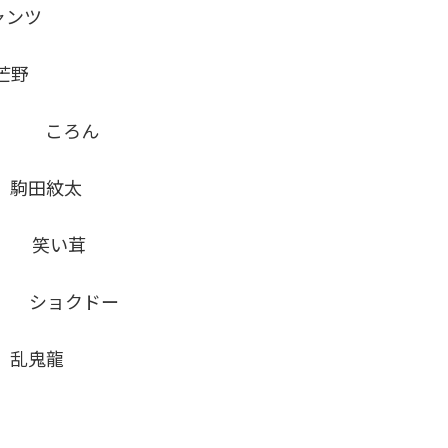
ャンツ
芒野
ト ころん
駒田紋太
 笑い茸
ショクドー
乱鬼龍