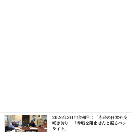
2026年6月句会報告 : 「沖縄の心に杭を
打ち続け」「男系男子 女子は未だに産む
道具」
2026年6月28日
2026年5月句会報告：「寝るだけに帰る
家賃のため夜勤」「表現の自由損壊国旗
法」
2026年6月4日
2026年4月句会報告：「貧困が支えるこ
の国この社会」「武器よりもまずは九条
輸出して」
2026年5月5日
2026年3月句会報告：「赤恥の日本外交
咲き誇り」「参戦を阻止せんと振るペン
ライト」