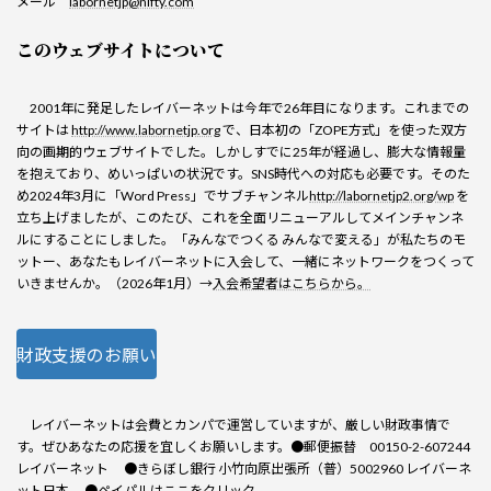
メール
labornetjp@nifty.com
このウェブサイトについて
2001年に発足したレイバーネットは今年で26年目になります。これまでの
サイトは
http://www.labornetjp.org
で、日本初の「ZOPE方式」を使った双方
向の画期的ウェブサイトでした。しかしすでに25年が経過し、膨大な情報量
を抱えており、めいっぱいの状況です。SNS時代への対応も必要です。そのた
め2024年3月に「Word Press」でサブチャンネル
http://labornetjp2.org/wp
を
立ち上げましたが、このたび、これを全面リニューアルしてメインチャンネ
ルにすることにしました。「みんなでつくる みんなで変える」が私たちのモ
ットー、あなたもレイバーネットに入会して、一緒にネットワークをつくって
いきませんか。（2026年1月）→
入会希望者はこちらから。
財政支援のお願い
レイバーネットは会費とカンパで運営していますが、厳しい財政事情で
す。ぜひあなたの応援を宜しくお願いします。●郵便振替 00150-2-607244
レイバーネット ●きらぼし銀行 小竹向原出張所（普）5002960 レイバーネ
ット日本 ●
ペイパル
はここをクリック。