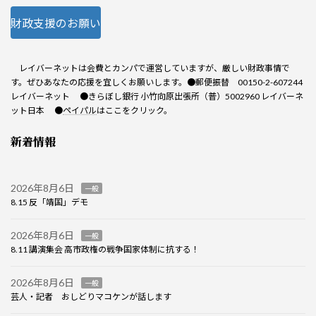
財政支援のお願い
レイバーネットは会費とカンパで運営していますが、厳しい財政事情で
す。ぜひあなたの応援を宜しくお願いします。●郵便振替 00150-2-607244
レイバーネット ●きらぼし銀行 小竹向原出張所（普）5002960 レイバーネ
ット日本 ●
ペイパル
はここをクリック。
新着情報
2026年8月6日
一般
8.15 反「靖国」デモ
2026年8月6日
一般
8.11 講演集会 高市政権の戦争国家体制に抗する！
2026年8月6日
一般
芸人・記者 おしどりマコケンが話します