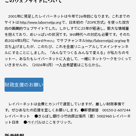
このウェブサイトについて
2001年に発足したレイバーネットは今年で26年目になります。これまでの
サイトは
http://www.labornetjp.org
で、日本初の「ZOPE方式」を使った双方
向の画期的ウェブサイトでした。しかしすでに25年が経過し、膨大な情報量
を抱えており、めいっぱいの状況です。SNS時代への対応も必要です。そのた
め2024年3月に「Word Press」でサブチャンネル
http://labornetjp2.org/wp
を
立ち上げましたが、このたび、これを全面リニューアルしてメインチャンネ
ルにすることにしました。「みんなでつくる みんなで変える」が私たちのモ
ットー、あなたもレイバーネットに入会して、一緒にネットワークをつくって
いきませんか。（2026年1月）→
入会希望者はこちらから。
財政支援のお願い
レイバーネットは会費とカンパで運営していますが、厳しい財政事情で
す。ぜひあなたの応援を宜しくお願いします。●郵便振替 00150-2-607244
レイバーネット ●きらぼし銀行 小竹向原出張所（普）5002960 レイバーネ
ット日本 ●
ペイパル
はここをクリック。
新着情報