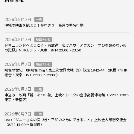
2026年8月7日
一般
沖縄の映画を観よう！かわさき 毎月の署名行動
2026年8月7日
映画テレビ
ドキュランドへようこそ・再放送「私はハワ アフガン 学びを諦めない母
の記録」NHK Eテレ・東京 8/14 23:00～23:50
2026年8月7日
映画テレビ
映像の世紀 8K映像で描く第二次世界大戦（3）敗走 1942-44 2K版（NHK
総合・東京 8/10 22:00～23:00）
2026年8月7日
一般
申込み 映画「新・あつい壁」上映とトークの会＠高麗博物館（8/21 13:00～
東京・新宿区）
2026年8月7日
一般
DVD「ダニーさんの気づき～平和のためにできること」上映会＆感想交流会
（8/22 15:00～ 新潟市）