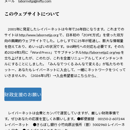
メール
labornetjp@nifty.com
このウェブサイトについて
2001年に発足したレイバーネットは今年で26年目になります。これまでの
サイトは
http://www.labornetjp.org
で、日本初の「ZOPE方式」を使った双方
向の画期的ウェブサイトでした。しかしすでに25年が経過し、膨大な情報量
を抱えており、めいっぱいの状況です。SNS時代への対応も必要です。そのた
め2024年3月に「Word Press」でサブチャンネル
http://labornetjp2.org/wp
を
立ち上げましたが、このたび、これを全面リニューアルしてメインチャンネ
ルにすることにしました。「みんなでつくる みんなで変える」が私たちのモ
ットー、あなたもレイバーネットに入会して、一緒にネットワークをつくって
いきませんか。（2026年1月）→
入会希望者はこちらから。
財政支援のお願い
レイバーネットは会費とカンパで運営していますが、厳しい財政事情で
す。ぜひあなたの応援を宜しくお願いします。●郵便振替 00150-2-607244
レイバーネット ●きらぼし銀行 小竹向原出張所（普）5002960 レイバーネ