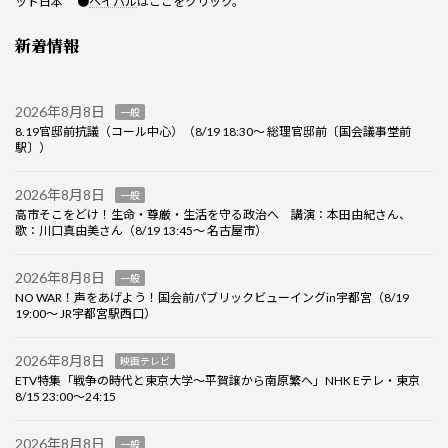
ット日本 ●
ペイパル
はここをクリック。
新着情報
2026年8月8日
一般
8.19官邸前抗議（コール中心）（8/19 18:30～ 総理官邸前〔国会議事堂前
駅〕）
2026年8月8日
一般
高市そこをどけ！生命・尊厳・生活を守る政治へ 講演：本田由紀さん、
歌：川口真由美さん（8/19 13:45～ 名古屋市）
2026年8月8日
一般
NO WAR！声をあげよう！国会前パブリックビューイングin宇都宮（8/19
19:00～ JR宇都宮駅西口）
2026年8月8日
映画テレビ
ETV特集「戦争の時代と東京大学～平賀譲から南原繁へ」NHK Eテレ・東京
8/15 23:00～24:15
2026年8月8日
一般