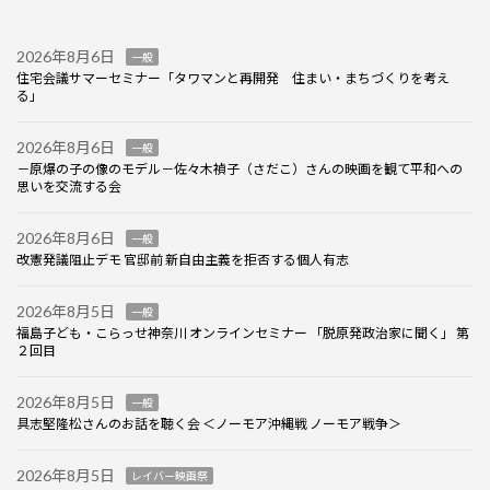
2026年8月6日
一般
住宅会議サマーセミナー「タワマンと再開発 住まい・まちづくりを考え
る」
2026年8月6日
一般
－原爆の子の像のモデル－佐々木禎子（さだこ）さんの映画を観て平和への
思いを交流する会
2026年8月6日
一般
改憲発議阻止デモ 官邸前 新自由主義を拒否する個人有志
2026年8月5日
一般
福島子ども・こらっせ神奈川 オンラインセミナー 「脱原発政治家に聞く」 第
２回目
2026年8月5日
一般
具志堅隆松さんのお話を聴く会 ＜ノーモア沖縄戦 ノーモア戦争＞
2026年8月5日
レイバー映画祭