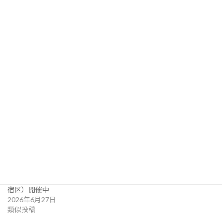
・参加方法は、ハイブリッド開催（会場参加・オンライン
配信）をお選びいただけます。

・お申込みされた全ての方が「後見せ配信」を視聴いただ
けます。
関連
アリラン・ブックトーク
アリラン・ブックトーク
Vol.25『虫を追って、祖国を
Vol.27『マテニ10号』（ゲス
想う』（ゲスト：韓昌道さ
ト：姜信子さん）(新宿＋オン
ん）(新宿＋オンライン)
ライン)
2026年5月10日
2026年7月1日
類似投稿
類似投稿
高麗博物館企画展「絵本で知
ろう！おとなりの国 パート
4」いのち、愛、平和の童話
作家 権正生（6/27～12/27 新
宿区）開催中
2026年6月27日
類似投稿