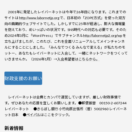
2001年に発足したレイバーネットは今年で26年目になります。これまでの
サイトは
http://www.labornetjp.org
で、日本初の「ZOPE方式」を使った双方
向の画期的ウェブサイトでした。しかしすでに25年が経過し、膨大な情報量
を抱えており、めいっぱいの状況です。SNS時代への対応も必要です。そのた
め2024年3月に「Word Press」でサブチャンネル
http://labornetjp2.org/wp
を
立ち上げましたが、このたび、これを全面リニューアルしてメインチャンネ
ルにすることにしました。「みんなでつくる みんなで変える」が私たちのモ
ットー、あなたもレイバーネットに入会して、一緒にネットワークをつくって
いきませんか。（2026年1月）→
入会希望者はこちらから。
財政支援のお願い
レイバーネットは会費とカンパで運営していますが、厳しい財政事情で
す。ぜひあなたの応援を宜しくお願いします。●郵便振替 00150-2-607244
レイバーネット ●きらぼし銀行 小竹向原出張所（普）5002960 レイバーネ
ット日本 ●
ペイパル
はここをクリック。
新着情報