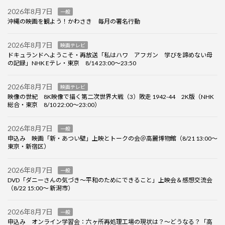
2026年8月7日
一般
沖縄の映画を観よう！かわさき 毎月の署名行動
2026年8月7日
映画テレビ
ドキュランドへようこそ・再放送「私はハワ アフガン 学びを諦めない母
の記録」NHK Eテレ・東京 8/14 23:00～23:50
2026年8月7日
映画テレビ
映像の世紀 8K映像で描く第二次世界大戦（3）敗走 1942-44 2K版（NHK
総合・東京 8/10 22:00～23:00）
2026年8月7日
一般
申込み 映画「新・あつい壁」上映とトークの会＠高麗博物館（8/21 13:00～
東京・新宿区）
2026年8月7日
一般
DVD「ダニーさんの気づき～平和のためにできること」上映会＆感想交流会
（8/22 15:00～ 新潟市）
2026年8月7日
一般
申込み オンライン学習会：六ヶ所再処理工場の現状は？～どうなる？「高