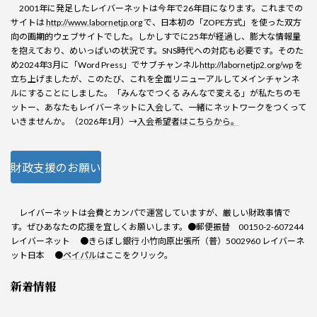
2001年に発足したレイバーネットは今年で26年目になります。これまでの
サイトは
http://www.labornetjp.org
で、日本初の「ZOPE方式」を使った双方
向の画期的ウェブサイトでした。しかしすでに25年が経過し、膨大な情報量
を抱えており、めいっぱいの状況です。SNS時代への対応も必要です。そのた
め2024年3月に「Word Press」でサブチャンネル
http://labornetjp2.org/wp
を
立ち上げましたが、このたび、これを全面リニューアルしてメインチャンネ
ルにすることにしました。「みんなでつくる みんなで変える」が私たちのモ
ットー、あなたもレイバーネットに入会して、一緒にネットワークをつくって
いきませんか。（2026年1月）→
入会希望者はこちらから。
財政支援のお願い
レイバーネットは会費とカンパで運営していますが、厳しい財政事情で
す。ぜひあなたの応援を宜しくお願いします。●郵便振替 00150-2-607244
レイバーネット ●きらぼし銀行 小竹向原出張所（普）5002960 レイバーネ
ット日本 ●
ペイパル
はここをクリック。
新着情報