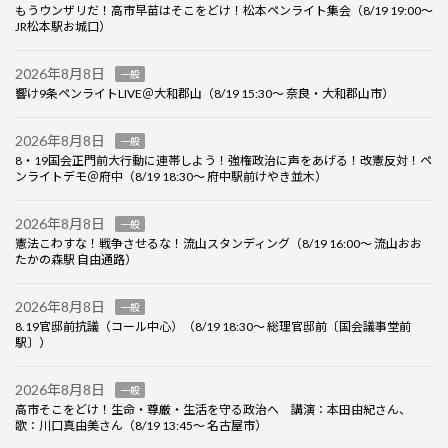
もうウンザリだ！高市早苗はそこをどけ！松本ペンライト集会（8/19 19:00～
JR松本駅お城口）
2026年8月8日
一般
響け9条ペンライトLIVE＠大和郡山（8/19 15:30～ 奈良・大和郡山市）
2026年8月8日
一般
8・19国会正門前大行動に連帯しよう！強権政治に声をあげる！改憲反対！ペ
ンライトデモ＠府中（8/19 18:30～ 府中駅前けやき並木）
2026年8月8日
一般
憲法こわすな！戦争させるな！流山スタンディング（8/19 16:00～ 流山おお
たかの森駅 自由通路）
2026年8月8日
一般
8.19官邸前抗議（コール中心）（8/19 18:30～ 総理官邸前〔国会議事堂前
駅〕）
2026年8月8日
一般
高市そこをどけ！生命・尊厳・生活を守る政治へ 講演：本田由紀さん、
歌：川口真由美さん（8/19 13:45～ 名古屋市）