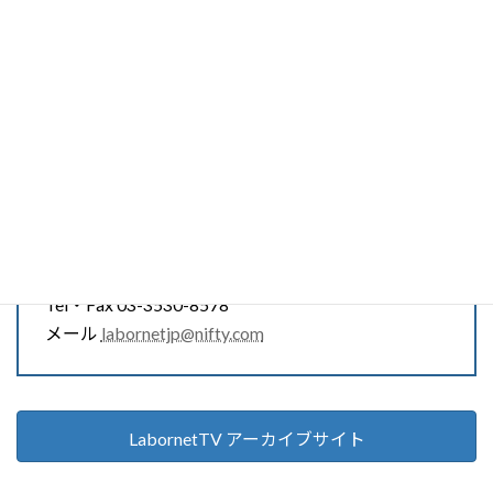
228号オンエア：光の革命展開中！ 菱山
オンエア
南帆子さんに聞く
2026年4月20日
レイバーネットTV
スタッフ募集中
Tel・Fax 03-3530-8578
メール
labornetjp@nifty.com
LabornetTV アーカイブサイト