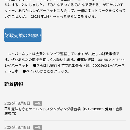
ルにすることにしました。「みんなでつくる みんなで変える」が私たちのモ
ットー、あなたもレイバーネットに入会して、一緒にネットワークをつくって
いきませんか。（2026年1月）→
入会希望者はこちらから。
財政支援のお願い
レイバーネットは会費とカンパで運営していますが、厳しい財政事情で
す。ぜひあなたの応援を宜しくお願いします。●郵便振替 00150-2-607244
レイバーネット ●きらぼし銀行 小竹向原出張所（普）5002960 レイバーネ
ット日本 ●
ペイパル
はここをクリック。
新着情報
2026年8月8日
一般
平和憲法を守るサイレントスタンディング＠豊橋（8/19 18:00～ 愛知・豊橋
駅東口）
2026年8月8日
一般