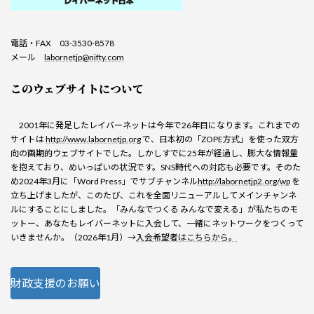
電話・FAX 03-3530-8578
メール
labornetjp@nifty.com
このウェブサイトについて
2001年に発足したレイバーネットは今年で26年目になります。これまでの
サイトは
http://www.labornetjp.org
で、日本初の「ZOPE方式」を使った双方
向の画期的ウェブサイトでした。しかしすでに25年が経過し、膨大な情報量
を抱えており、めいっぱいの状況です。SNS時代への対応も必要です。そのた
め2024年3月に「Word Press」でサブチャンネル
http://labornetjp2.org/wp
を
立ち上げましたが、このたび、これを全面リニューアルしてメインチャンネ
ルにすることにしました。「みんなでつくる みんなで変える」が私たちのモ
ットー、あなたもレイバーネットに入会して、一緒にネットワークをつくって
いきませんか。（2026年1月）→
入会希望者はこちらから。
財政支援のお願い