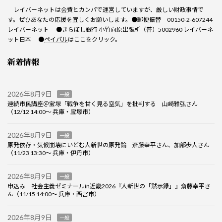
レイバーネットは会費とカンパで運営していますが、厳しい財政事情で
す。ぜひあなたの応援を宜しくお願いします。●郵便振替 00150-2-607244
レイバーネット ●きらぼし銀行 小竹向原出張所（普）5002960 レイバーネ
ット日本 ●
ペイパル
はここをクリック。
新着情報
2026年8月9日
一般
連続市民講座＠宝塚「戦争を甘く見る空気」を批判する 山崎雅弘さん
（12/12 14:00～ 兵庫・宝塚市）
2026年8月9日
一般
原発依存・気候崩壊にいどむ人新世の原発論 斎藤幸平さん、加部歩人さん
（11/23 13:30～ 兵庫・伊丹市）
2026年8月9日
一般
申込み 社会主義ゼミナールin近畿2026『人新世の「黙示録」』斎藤幸平さ
ん（11/15 14:00～ 兵庫・西宮市）
2026年8月9日
一般