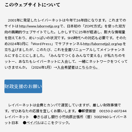
このウェブサイトについて
2001年に発足したレイバーネットは今年で26年目になります。これまでの
サイトは
http://www.labornetjp.org
で、日本初の「ZOPE方式」を使った双方
向の画期的ウェブサイトでした。しかしすでに25年が経過し、膨大な情報量
を抱えており、めいっぱいの状況です。SNS時代への対応も必要です。そのた
め2024年3月に「Word Press」でサブチャンネル
http://labornetjp2.org/wp
を
立ち上げましたが、このたび、これを全面リニューアルしてメインチャンネ
ルにすることにしました。「みんなでつくる みんなで変える」が私たちのモ
ットー、あなたもレイバーネットに入会して、一緒にネットワークをつくって
いきませんか。（2026年1月）→
入会希望者はこちらから。
財政支援のお願い
レイバーネットは会費とカンパで運営していますが、厳しい財政事情で
す。ぜひあなたの応援を宜しくお願いします。●郵便振替 00150-2-607244
レイバーネット ●きらぼし銀行 小竹向原出張所（普）5002960 レイバーネ
ット日本 ●
ペイパル
はここをクリック。