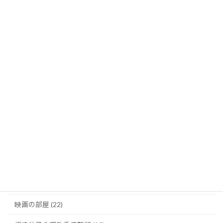
〔東京東部労組〕大久保製壜支部が重大労災７ヵ年 社前集会
2026年7月8日
トップニュース (355)
パリの窓から (6)
土田修のコラム (3)
太田昌国のコラム (8)
川柳・笑い茸 (5)
映画の部屋 (22)