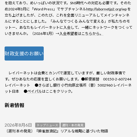
を抱えており、めいっぱいの状況です。SNS時代への対応も必要です。そのた
め2024年3月に「Word Press」でサブチャンネル
http://labornetjp2.org/wp
を
立ち上げましたが、このたび、これを全面リニューアルしてメインチャンネ
ルにすることにしました。「みんなでつくる みんなで変える」が私たちのモ
ットー、あなたもレイバーネットに入会して、一緒にネットワークをつくって
いきませんか。（2026年1月）→
入会希望者はこちらから。
財政支援のお願い
レイバーネットは会費とカンパで運営していますが、厳しい財政事情で
す。ぜひあなたの応援を宜しくお願いします。●郵便振替 00150-2-607244
レイバーネット ●きらぼし銀行 小竹向原出張所（普）5002960 レイバーネ
ット日本 ●
ペイパル
はここをクリック。
新着情報
2026年8月6日
トップニュース
週刊・本の発見
〔週刊 本の発見〕『麻雀放浪記』リアルな戦略に基づいた物語