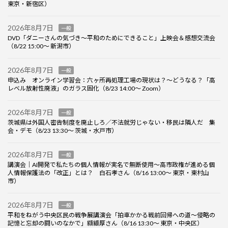
東京・新宿区）
2026年8月7日
一般
DVD「ダニーさんの気づき～平和のためにできること」上映会＆感想交流会
（8/22 15:00～ 新潟市）
2026年8月7日
一般
申込み オンライン学習会：六ヶ所再処理工場の現状は？～どうなる？「高
レベル放射性廃液」のガラス固化（8/23 14:00～ Zoom）
2026年8月7日
一般
茨城県は外国人密告制度を廃止しろ／不法就労じゃない・移民は隣人だ 集
会・デモ（8/23 13:30～ 茨城・水戸市）
2026年8月7日
一般
講演会｜AI開発で私たちの個人情報が実名で無断使用～高市政権が進める個
人情報保護法の「改正」とは？ 白石孝さん（8/16 13:00～ 東京・東村山
市）
2026年8月7日
一般
平和をねがう中央区民の戦争展講演会「拍車かかる戦前回帰への道～侵略の
記憶と忘却の闘いのなかで」纐纈厚さん（8/16 13:30～ 東京・中央区）