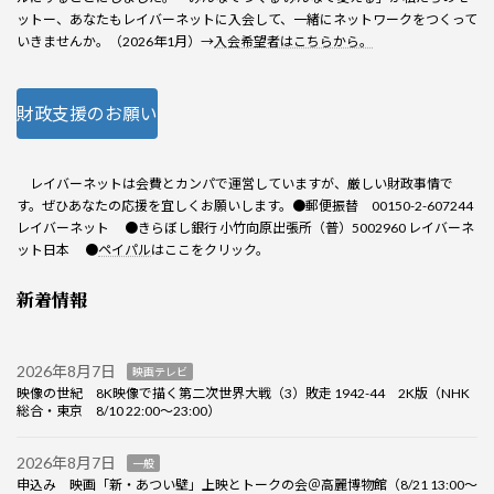
ットー、あなたもレイバーネットに入会して、一緒にネットワークをつくって
いきませんか。（2026年1月）→
入会希望者はこちらから。
財政支援のお願い
レイバーネットは会費とカンパで運営していますが、厳しい財政事情で
す。ぜひあなたの応援を宜しくお願いします。●郵便振替 00150-2-607244
レイバーネット ●きらぼし銀行 小竹向原出張所（普）5002960 レイバーネ
ット日本 ●
ペイパル
はここをクリック。
新着情報
2026年8月7日
映画テレビ
映像の世紀 8K映像で描く第二次世界大戦（3）敗走 1942-44 2K版（NHK
総合・東京 8/10 22:00～23:00）
2026年8月7日
一般
申込み 映画「新・あつい壁」上映とトークの会＠高麗博物館（8/21 13:00～