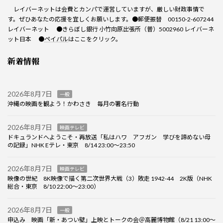
レイバーネットは会費とカンパで運営していますが、厳しい財政事情で
す。ぜひあなたの応援を宜しくお願いします。●郵便振替 00150-2-607244
レイバーネット ●きらぼし銀行 小竹向原出張所（普）5002960 レイバーネ
ット日本 ●
ペイパル
はここをクリック。
新着情報
2026年8月7日
一般
沖縄の映画を観よう！かわさき 毎月の署名行動
2026年8月7日
映画テレビ
ドキュランドへようこそ・再放送「私はハワ アフガン 学びを諦めない母
の記録」NHK Eテレ・東京 8/14 23:00～23:50
2026年8月7日
映画テレビ
映像の世紀 8K映像で描く第二次世界大戦（3）敗走 1942-44 2K版（NHK
総合・東京 8/10 22:00～23:00）
2026年8月7日
一般
申込み 映画「新・あつい壁」上映とトークの会＠高麗博物館（8/21 13:00～