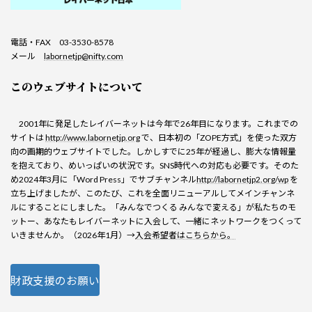
電話・FAX 03-3530-8578
メール
labornetjp@nifty.com
このウェブサイトについて
2001年に発足したレイバーネットは今年で26年目になります。これまでの
サイトは
http://www.labornetjp.org
で、日本初の「ZOPE方式」を使った双方
向の画期的ウェブサイトでした。しかしすでに25年が経過し、膨大な情報量
を抱えており、めいっぱいの状況です。SNS時代への対応も必要です。そのた
め2024年3月に「Word Press」でサブチャンネル
http://labornetjp2.org/wp
を
立ち上げましたが、このたび、これを全面リニューアルしてメインチャンネ
ルにすることにしました。「みんなでつくる みんなで変える」が私たちのモ
ットー、あなたもレイバーネットに入会して、一緒にネットワークをつくって
いきませんか。（2026年1月）→
入会希望者はこちらから。
財政支援のお願い