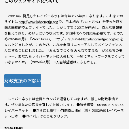
このウェブサイトについて
2001年に発足したレイバーネットは今年で26年目になります。これまでの
サイトは
http://www.labornetjp.org
で、日本初の「ZOPE方式」を使った双方
向の画期的ウェブサイトでした。しかしすでに25年が経過し、膨大な情報量
を抱えており、めいっぱいの状況です。SNS時代への対応も必要です。そのた
め2024年3月に「Word Press」でサブチャンネル
http://labornetjp2.org/wp
を
立ち上げましたが、このたび、これを全面リニューアルしてメインチャンネ
ルにすることにしました。「みんなでつくる みんなで変える」が私たちのモ
ットー、あなたもレイバーネットに入会して、一緒にネットワークをつくって
いきませんか。（2026年1月）→
入会希望者はこちらから。
財政支援のお願い
レイバーネットは会費とカンパで運営していますが、厳しい財政事情で
す。ぜひあなたの応援を宜しくお願いします。●郵便振替 00150-2-607244
レイバーネット ●きらぼし銀行 小竹向原出張所（普）5002960 レイバーネ
ット日本 ●
ペイパル
はここをクリック。