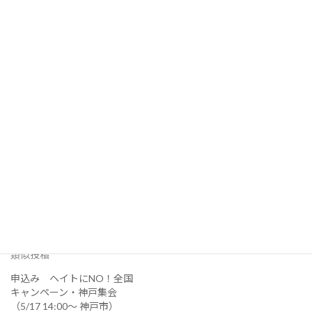
私たち一人ひとりが、よりよい多民族・多文化共生社会
を、人権や労働者の権利が尊重

される社会を、差別のない社会を、多様性を認め合う社会
を、違いを尊重しあい誰ひと

り取り残されることのない社会を求めている、その意思を
形にしましょう。

ぜひ国会前アクションに集まってください！！
関連
ヘイトにNO！在留審査手数
ヘイトにNO！入管法改悪反
料の過大な引き上げにNO！
対国会前行動（5/28 10:00～
入管法改悪反対国会前行動
15:00 参議院議員会館前）
（5/21 10:00～ 参議院議員会
2026年5月25日
館前）
類似投稿
2026年5月20日
類似投稿
申込み ヘイトにNO！全国
キャンペーン・神戸集会
（5/17 14:00～ 神戸市）