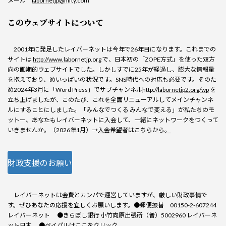
メール
labornetjp@nifty.com
このウェブサイトについて
2001年に発足したレイバーネットは今年で26年目になります。これまでの
サイトは
http://www.labornetjp.org
で、日本初の「ZOPE方式」を使った双方
向の画期的ウェブサイトでした。しかしすでに25年が経過し、膨大な情報量
を抱えており、めいっぱいの状況です。SNS時代への対応も必要です。そのた
め2024年3月に「Word Press」でサブチャンネル
http://labornetjp2.org/wp
を
立ち上げましたが、このたび、これを全面リニューアルしてメインチャンネ
ルにすることにしました。「みんなでつくる みんなで変える」が私たちのモ
ットー、あなたもレイバーネットに入会して、一緒にネットワークをつくって
いきませんか。（2026年1月）→
入会希望者はこちらから。
財政支援のお願い
レイバーネットは会費とカンパで運営していますが、厳しい財政事情で
す。ぜひあなたの応援を宜しくお願いします。●郵便振替 00150-2-607244
レイバーネット ●きらぼし銀行 小竹向原出張所（普）5002960 レイバーネ
ット日本 ●
ペイパル
はここをクリック。