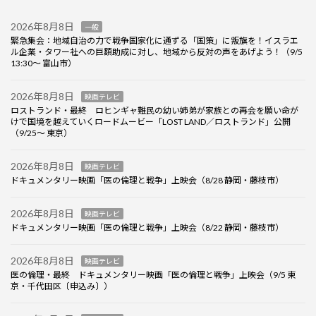
2026年8月8日
一般
緊急集会：地域自治の力で戦争国家化に通ずる「国策」に叛旗を！イスラエ
ル企業・タワー社への巨額助成に対し、地域から反対の声をあげよう！（9/5
13:30～ 富山市）
2026年8月8日
映画テレビ
ロストランド・最終 ロヒンギャ難民の幼い姉弟が家族との再会を願い命が
けで国境を越えていくロードムービー「LOST LAND／ロストランド」公開
（9/25～ 東京）
2026年8月8日
映画テレビ
ドキュメンタリー映画「医の倫理と戦争」上映会（8/28 静岡・藤枝市）
2026年8月8日
映画テレビ
ドキュメンタリー映画「医の倫理と戦争」上映会（8/22 静岡・藤枝市）
2026年8月8日
映画テレビ
医の倫理・最終 ドキュメンタリー映画「医の倫理と戦争」上映会（9/5 東
京・千代田区〔申込み〕）