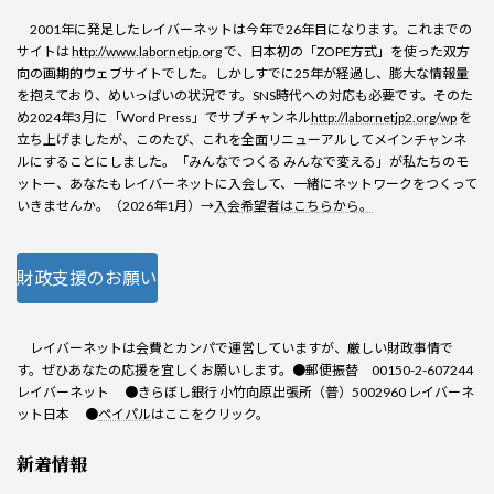
2001年に発足したレイバーネットは今年で26年目になります。これまでの
サイトは
http://www.labornetjp.org
で、日本初の「ZOPE方式」を使った双方
向の画期的ウェブサイトでした。しかしすでに25年が経過し、膨大な情報量
を抱えており、めいっぱいの状況です。SNS時代への対応も必要です。そのた
め2024年3月に「Word Press」でサブチャンネル
http://labornetjp2.org/wp
を
立ち上げましたが、このたび、これを全面リニューアルしてメインチャンネ
ルにすることにしました。「みんなでつくる みんなで変える」が私たちのモ
ットー、あなたもレイバーネットに入会して、一緒にネットワークをつくって
いきませんか。（2026年1月）→
入会希望者はこちらから。
財政支援のお願い
レイバーネットは会費とカンパで運営していますが、厳しい財政事情で
す。ぜひあなたの応援を宜しくお願いします。●郵便振替 00150-2-607244
レイバーネット ●きらぼし銀行 小竹向原出張所（普）5002960 レイバーネ
ット日本 ●
ペイパル
はここをクリック。
新着情報