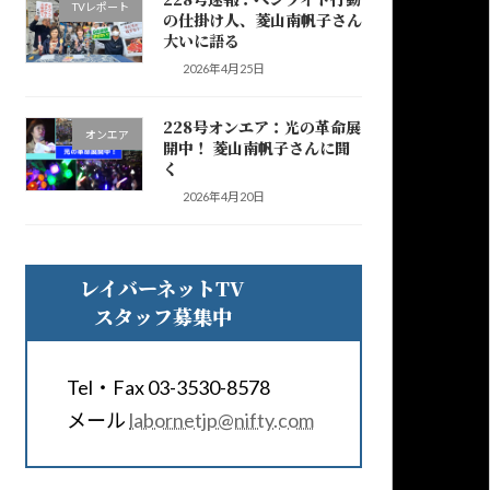
TVレポート
の仕掛け人、菱山南帆子さん
大いに語る
2026年4月25日
228号オンエア：光の革命展
オンエア
開中！ 菱山南帆子さんに聞
く
2026年4月20日
レイバーネットTV
スタッフ募集中
Tel・Fax 03-3530-8578
メール
labornetjp@nifty.com