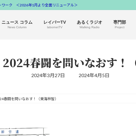
ワーク ＜2026年1月より全面リニューアル＞
ニュース コラム
レイバーTV
あるくラジオ
専門部
News Column
labornetTV
Walking Radio
Project
 : 2024春闘を問いなおす
最
2024年3月27日
2024年4月5日
終
更
新
日
時
 2024春闘を問いなおす！（東海林智）
: