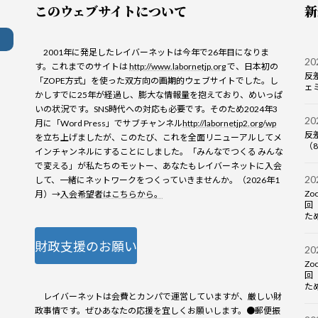
このウェブサイトについて
新
2001年に発足したレイバーネットは今年で26年目になりま
2
す。これまでのサイトは
http://www.labornetjp.org
で、日本初の
反
「ZOPE方式」を使った双方向の画期的ウェブサイトでした。し
ェ
かしすでに25年が経過し、膨大な情報量を抱えており、めいっぱ
いの状況です。SNS時代への対応も必要です。そのため2024年3
2
月に「Word Press」でサブチャンネル
http://labornetjp2.org/wp
反
を立ち上げましたが、このたび、これを全面リニューアルしてメ
（8
インチャンネルにすることにしました。「みんなでつくる みんな
で変える」が私たちのモットー、あなたもレイバーネットに入会
2
して、一緒にネットワークをつくっていきませんか。（2026年1
Z
月）→
入会希望者はこちらから。
回
ため
財政支援のお願い
2
Z
回
ため
レイバーネットは会費とカンパで運営していますが、厳しい財
政事情です。ぜひあなたの応援を宜しくお願いします。●郵便振