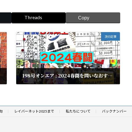
Threads
Copy
次の記事
198号オンエア : 2024春闘を問いなおす！「連合春闘」「非正規春闘」の現場から
2024年4月5日
句
レイバーネット2025まで
私たちについて
バックナンバー