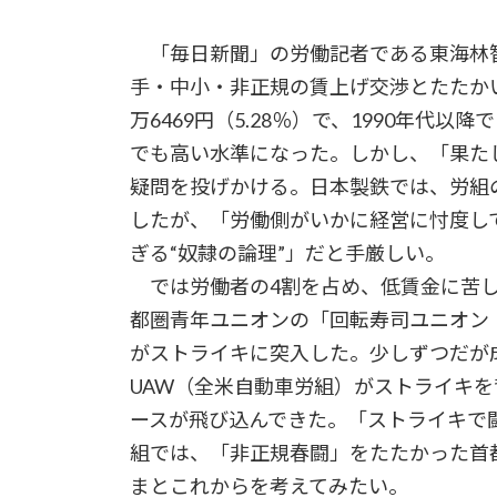
「毎日新聞」の労働記者である東海林智
手・中小・非正規の賃上げ交渉とたたか
万6469円（5.28％）で、1990年代
でも高い水準になった。しかし、「果た
疑問を投げかける。日本製鉄では、労組の
したが、「労働側がいかに経営に忖度し
ぎる“奴隷の論理”」だと手厳しい。
では労働者の4割を占め、低賃金に苦し
都圏青年ユニオンの「回転寿司ユニオン
がストライキに突入した。少しずつだが
UAW（全米自動車労組）がストライキを
ースが飛び込んできた。「ストライキで
組では、「非正規春闘」をたたかった首
まとこれからを考えてみたい。