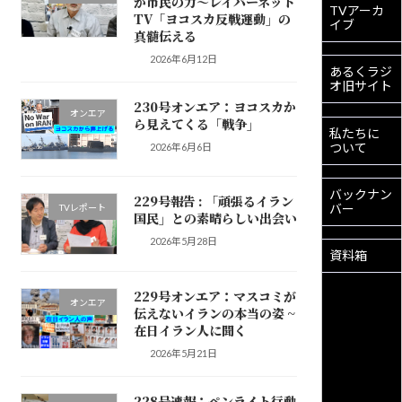
が市民の力〜レイバーネット
TVアーカ
TV「ヨコスカ反戦運動」の
イブ
真髄伝える
2026年6月12日
あるくラジ
オ旧サイト
230号オンエア：ヨコスカか
オンエア
ら見えてくる「戦争」
私たちに
ついて
2026年6月6日
バックナン
229号報告 : 「頑張るイラン
バー
TVレポート
国民」との素晴らしい出会い
2026年5月28日
資料箱
229号オンエア：マスコミが
オンエア
伝えないイランの本当の姿 ~
在日イラン人に聞く
2026年5月21日
228号速報：ペンライト行動