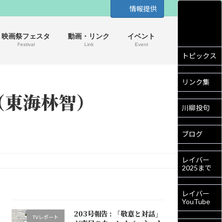
情報提供
映画祭フェスタ
動画・リンク
イベント
Festival
Link
Event
トピックス
リンク集
！（東海林智）
川柳投句
ブログ
レイバー
2025まで
レイバー
YouTube
203号報告 : 「敬意と対話」
TVレポート