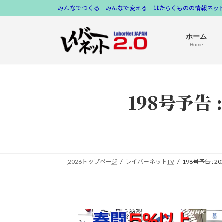
コ
ナ
みんなでつくる みんなで変える はたらくものの情報ネット
ン
ビ
テ
ゲ
ホーム
ン
ー
Home
ツ
シ
へ
ョ
ス
ン
198号予告
キ
に
ッ
移
プ
動
2026トップページ
レイバーネットTV
198号予告 :