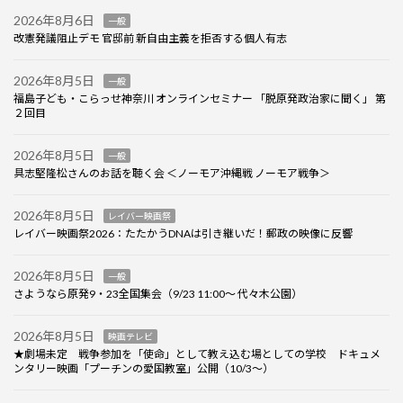
2026年8月6日
一般
改憲発議阻止デモ 官邸前 新自由主義を拒否する個人有志
2026年8月5日
一般
福島子ども・こらっせ神奈川 オンラインセミナー 「脱原発政治家に聞く」 第
２回目
2026年8月5日
一般
具志堅隆松さんのお話を聴く会 ＜ノーモア沖縄戦 ノーモア戦争＞
2026年8月5日
レイバー映画祭
レイバー映画祭2026：たたかうDNAは引き継いだ！郵政の映像に反響
2026年8月5日
一般
さようなら原発9・23全国集会（9/23 11:00～ 代々木公園）
2026年8月5日
映画テレビ
★劇場未定 戦争参加を「使命」として教え込む場としての学校 ドキュメ
ンタリー映画「プーチンの愛国教室」公開（10/3～）