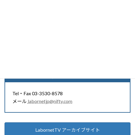
2026年4月25日
228号オンエア：光の革命展開中！ 菱山
オンエア
南帆子さんに聞く
2026年4月20日
レイバーネットTV
スタッフ募集中
Tel・Fax 03-3530-8578
メール
labornetjp@nifty.com
LabornetTV アーカイブサイト