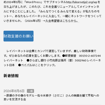
め2024年3月に「Word Press」でサブチャンネル
http://labornetjp2.org/wp
を
立ち上げましたが、このたび、これを全面リニューアルしてメインチャンネ
ルにすることにしました。「みんなでつくる みんなで変える」が私たちのモ
ットー、あなたもレイバーネットに入会して、一緒にネットワークをつくって
いきませんか。（2026年1月）→
入会希望者はこちらから。
財政支援のお願い
レイバーネットは会費とカンパで運営していますが、厳しい財政事情で
す。ぜひあなたの応援を宜しくお願いします。●郵便振替 00150-2-607244
レイバーネット ●きらぼし銀行 小竹向原出張所（普）5002960 レイバーネ
ット日本 ●
ペイパル
はここをクリック。
新着情報
2026年8月6日
一般
－原爆の子の像のモデル－佐々木禎子（さだこ）さんの映画を観て平和への
思いを交流する会