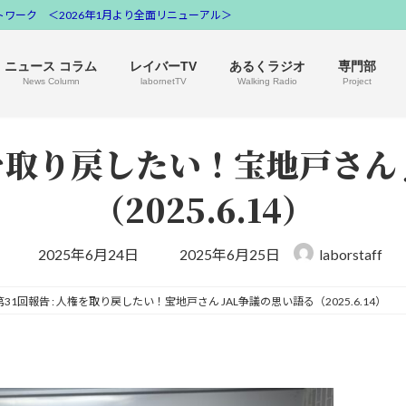
ワーク ＜2026年1月より全面リニューアル＞
ニュース コラム
レイバーTV
あるくラジオ
専門部
News Column
labornetTV
Walking Radio
Project
権を取り戻したい！宝地戸さん
（2025.6.14）
最
2025年6月24日
2025年6月25日
laborstaff
終
更
新
第31回報告 : 人権を取り戻したい！宝地戸さん JAL争議の思い語る（2025.6.14）
日
時
: