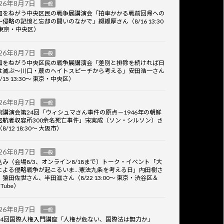
026年8月7日
一般
和をねがう中央区民の戦争展講演会「拍車かかる戦前回帰への
～侵略の記憶と忘却の闘いのなかで」纐纈厚さん（8/16 13:30
 東京・中央区）
026年8月7日
一般
和をねがう中央区民の戦争展講演会「差別と排除を続ければ日
は滅ぶ～川口・蕨のヘイトスピーチから考える」安田浩一さん
/15 13:30～ 東京・中央区）
026年8月7日
一般
術講演会第24回「ウィシュマさん事件の原点－1946年の朝鮮
密航者収容所300余名死亡事件」宋実成（ソン・シルソン）さ
8/12 18:30～ 大阪市）
026年8月7日
一般
込み（会場8/3、オンライン8/18まで）トーク・イベント「大
による侵略戦争が起こるいま…憲法九条を考える日」内田樹さ
、猿田佐世さん、半田滋さん（8/22 13:00～ 東京・渋谷区＆
uTube）
026年8月7日
一般
14回国際人権入門講座「人権が危ない、国際法は無力か」