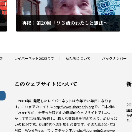
再掲：第20回「９３歳のわたしと憲法〜笠啓一さんに聞く」（完全字幕版）2025.9.20公開
2025年9月20日
句
レイバーネット2025まで
私たちについて
バックナンバー
このウェブサイトについて
新
2001年に発足したレイバーネットは今年で26年目になりま
2
す。これまでのサイトは
http://www.labornetjp.org
で、日本初の
講
「ZOPE方式」を使った双方向の画期的ウェブサイトでした。し
が
かしすでに25年が経過し、膨大な情報量を抱えており、めいっぱ
13
いの状況です。SNS時代への対応も必要です。そのため2024年3
月に「Word Press」でサブチャンネル
http://labornetjp2.org/wp