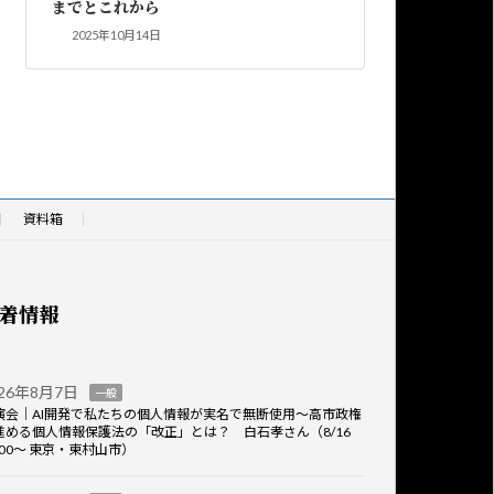
までとこれから
2025年10月14日
資料箱
着情報
026年8月7日
一般
演会｜AI開発で私たちの個人情報が実名で無断使用～高市政権
進める個人情報保護法の「改正」とは？ 白石孝さん（8/16
:00～ 東京・東村山市）