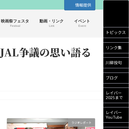
情報提供
映画祭フェスタ
動画・リンク
イベント
Festival
Link
Event
トピックス
 JAL争議の思い語る
リンク集
川柳投句
ブログ
レイバー
2025まで
レイバー
YouTube
ラジオレポート