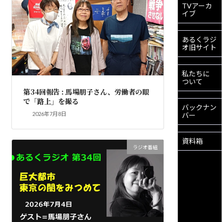
TVアーカ
イブ
あるくラジ
オ旧サイト
私たちに
ついて
第34回報告 : 馬場朋子さん、労働者の眼
で「路上」を撮る
バックナン
2026年7月8日
バー
資料箱
ラジオ番組