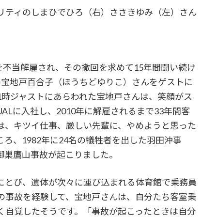
リティのしまひでひろ（右）ささきゆみ（左）さん
を不当解雇され、その撤回を求めて15年間闘い続け
）の宝地戸百合子（ほうちどゆりこ）さんをゲストに
1時ジャストにあらわれた宝地戸さんは、笑顔がス
ALに入社し、2010年に解雇されるまで33年間客
は、キツイ仕事、厳しい先輩に、やめようと思った
ろ、1982年に24名の犠牲者を出した羽田沖事
た御巣鷹山事故が起こりました。
にとび、遺体が次々に運び込まれる体育館で乗務員
の事故を経験して、宝地戸さんは、自分たち客室乗
く自覚したそうです。「事故が起こったときは自分