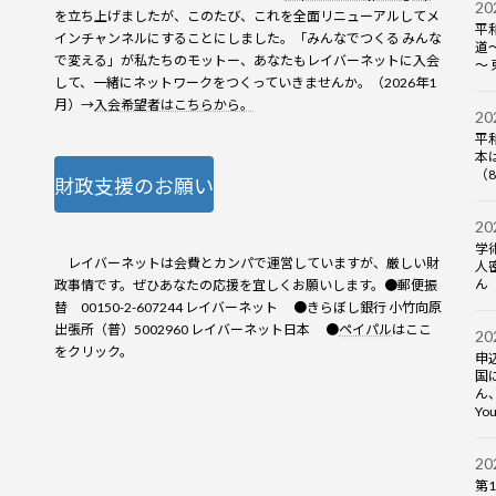
2
を立ち上げましたが、このたび、これを全面リニューアルしてメ
平
インチャンネルにすることにしました。「みんなでつくる みんな
道
で変える」が私たちのモットー、あなたもレイバーネットに入会
～
して、一緒にネットワークをつくっていきませんか。（2026年1
月）→
入会希望者はこちらから。
2
平
本
（8
財政支援のお願い
2
学
レイバーネットは会費とカンパで運営していますが、厳しい財
人
ん（
政事情です。ぜひあなたの応援を宜しくお願いします。●郵便振
替 00150-2-607244 レイバーネット ●きらぼし銀行 小竹向原
出張所（普）5002960 レイバーネット日本 ●
ペイパル
はここ
2
をクリック。
申
国
ん
Yo
2
第