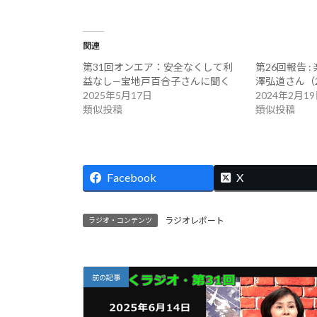
関連
第31回オンエア：安全なくして利
第26回報告 
益なし—宝地戸百合子さんに聞く
澤弘道さん（20
2025年5月17日
2024年2月1
類似投稿
類似投稿
Facebook
X
ラジオレポート
ラジオ・コンテンツ
前の記事