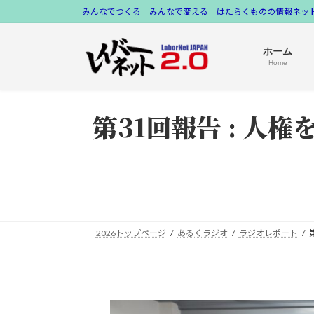
コ
ナ
みんなでつくる みんなで変える はたらくものの情報ネット
ン
ビ
テ
ゲ
ホーム
ン
ー
Home
ツ
シ
へ
ョ
第31回報告 : 人
ス
ン
キ
に
ッ
移
プ
動
2026トップページ
あるくラジオ
ラジオレポート