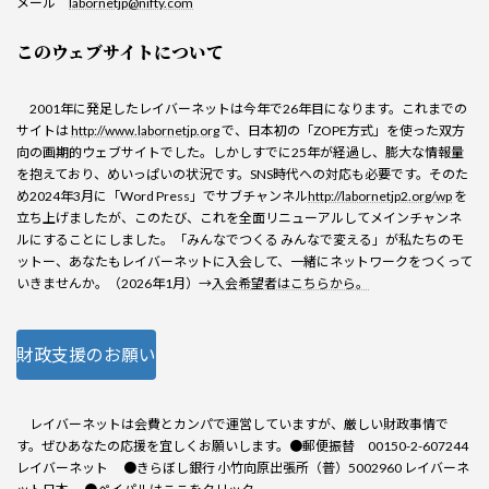
メール
labornetjp@nifty.com
このウェブサイトについて
2001年に発足したレイバーネットは今年で26年目になります。これまでの
サイトは
http://www.labornetjp.org
で、日本初の「ZOPE方式」を使った双方
向の画期的ウェブサイトでした。しかしすでに25年が経過し、膨大な情報量
を抱えており、めいっぱいの状況です。SNS時代への対応も必要です。そのた
め2024年3月に「Word Press」でサブチャンネル
http://labornetjp2.org/wp
を
立ち上げましたが、このたび、これを全面リニューアルしてメインチャンネ
ルにすることにしました。「みんなでつくる みんなで変える」が私たちのモ
ットー、あなたもレイバーネットに入会して、一緒にネットワークをつくって
いきませんか。（2026年1月）→
入会希望者はこちらから。
財政支援のお願い
レイバーネットは会費とカンパで運営していますが、厳しい財政事情で
す。ぜひあなたの応援を宜しくお願いします。●郵便振替 00150-2-607244
レイバーネット ●きらぼし銀行 小竹向原出張所（普）5002960 レイバーネ