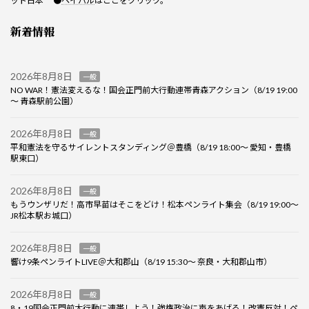
ット日本 ●
ペイパル
はここをクリック。
新着情報
2026年8月8日
一般
NO WAR！憲法変えるな！国会正門前大行動連帯青森アクション（8/19 19:00
～ 青森駅前公園）
2026年8月8日
一般
平和憲法を守るサイレントスタンディング＠豊橋（8/19 18:00～ 愛知・豊橋
駅東口）
2026年8月8日
一般
もうウンザリだ！高市早苗はそこをどけ！松本ペンライト集会（8/19 19:00～
JR松本駅お城口）
2026年8月8日
一般
響け9条ペンライトLIVE＠大和郡山（8/19 15:30～ 奈良・大和郡山市）
2026年8月8日
一般
8・19国会正門前大行動に連帯しよう！強権政治に声をあげる！改憲反対！ペ