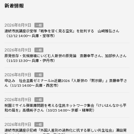
新着情報
2026年8月9日
一般
連続市民講座＠宝塚「戦争を甘く見る空気」を批判する 山崎雅弘さん
（12/12 14:00～ 兵庫・宝塚市）
2026年8月9日
一般
原発依存・気候崩壊にいどむ人新世の原発論 斎藤幸平さん、加部歩人さん
（11/23 13:30～ 兵庫・伊丹市）
2026年8月9日
一般
申込み 社会主義ゼミナールin近畿2026『人新世の「黙示録」』斎藤幸平さ
ん（11/15 14:00～ 兵庫・西宮市）
2026年8月9日
一般
祝園ミサイル弾薬庫問題を考える住民ネットワーク集会「けいはんなから平
和の風を」高橋純子さん（10/25 14:00～ 京都・精華町）
2026年8月9日
一般
連続市民講座＠尼崎「外国人差別の過熱化に抗する新しい共生社会」澤田晃