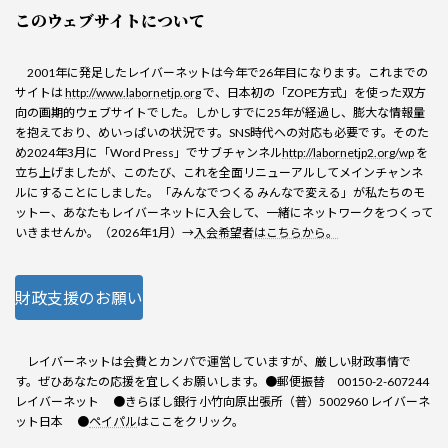
このウェブサイトについて
2001年に発足したレイバーネットは今年で26年目になります。これまでの
サイトは
http://www.labornetjp.org
で、日本初の「ZOPE方式」を使った双方
向の画期的ウェブサイトでした。しかしすでに25年が経過し、膨大な情報量
を抱えており、めいっぱいの状況です。SNS時代への対応も必要です。そのた
め2024年3月に「Word Press」でサブチャンネル
http://labornetjp2.org/wp
を
立ち上げましたが、このたび、これを全面リニューアルしてメインチャンネ
ルにすることにしました。「みんなでつくる みんなで変える」が私たちのモ
ットー、あなたもレイバーネットに入会して、一緒にネットワークをつくって
いきませんか。（2026年1月）→
入会希望者はこちらから。
財政支援のお願い
レイバーネットは会費とカンパで運営していますが、厳しい財政事情で
す。ぜひあなたの応援を宜しくお願いします。●郵便振替 00150-2-607244
レイバーネット ●きらぼし銀行 小竹向原出張所（普）5002960 レイバーネ
ット日本 ●
ペイパル
はここをクリック。