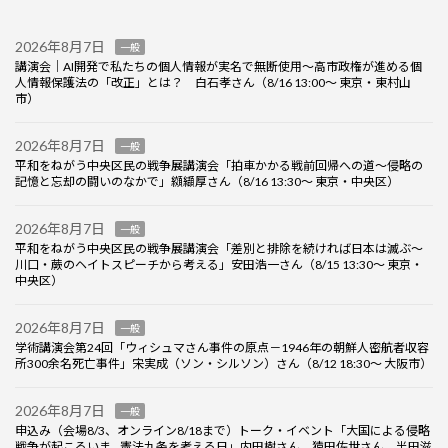
2026年8月7日
一般
講演会｜AI開発で私たちの個人情報が実名で無断使用～高市政権が進める個
人情報保護法の「改正」とは？ 白石孝さん（8/16 13:00～ 東京・東村山
市）
2026年8月7日
一般
平和をねがう中央区民の戦争展講演会「拍車かかる戦前回帰への道～侵略の
記憶と忘却の闘いのなかで」纐纈厚さん（8/16 13:30～ 東京・中央区）
2026年8月7日
一般
平和をねがう中央区民の戦争展講演会「差別と排除を続ければ日本は滅ぶ～
川口・蕨のヘイトスピーチから考える」安田浩一さん（8/15 13:30～ 東京・
中央区）
2026年8月7日
一般
学術講演会第24回「ウィシュマさん事件の原点－1946年の朝鮮人密航者収容
所300余名死亡事件」宋実成（ソン・シルソン）さん（8/12 18:30～ 大阪市）
2026年8月7日
一般
申込み（会場8/3、オンライン8/18まで）トーク・イベント「大国による侵略
戦争が起こるいま…憲法九条を考える日」内田樹さん、猿田佐世さん、半田滋