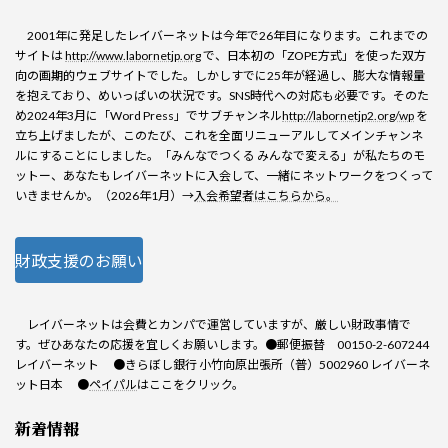
2001年に発足したレイバーネットは今年で26年目になります。これまでの
サイトは
http://www.labornetjp.org
で、日本初の「ZOPE方式」を使った双方
向の画期的ウェブサイトでした。しかしすでに25年が経過し、膨大な情報量
を抱えており、めいっぱいの状況です。SNS時代への対応も必要です。そのた
め2024年3月に「Word Press」でサブチャンネル
http://labornetjp2.org/wp
を
立ち上げましたが、このたび、これを全面リニューアルしてメインチャンネ
ルにすることにしました。「みんなでつくる みんなで変える」が私たちのモ
ットー、あなたもレイバーネットに入会して、一緒にネットワークをつくって
いきませんか。（2026年1月）→
入会希望者はこちらから。
財政支援のお願い
レイバーネットは会費とカンパで運営していますが、厳しい財政事情で
す。ぜひあなたの応援を宜しくお願いします。●郵便振替 00150-2-607244
レイバーネット ●きらぼし銀行 小竹向原出張所（普）5002960 レイバーネ
ット日本 ●
ペイパル
はここをクリック。
新着情報