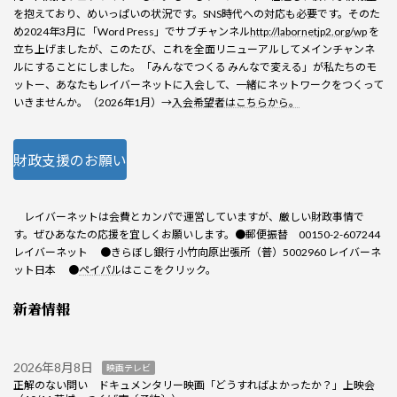
を抱えており、めいっぱいの状況です。SNS時代への対応も必要です。そのた
め2024年3月に「Word Press」でサブチャンネル
http://labornetjp2.org/wp
を
立ち上げましたが、このたび、これを全面リニューアルしてメインチャンネ
ルにすることにしました。「みんなでつくる みんなで変える」が私たちのモ
ットー、あなたもレイバーネットに入会して、一緒にネットワークをつくって
いきませんか。（2026年1月）→
入会希望者はこちらから。
財政支援のお願い
レイバーネットは会費とカンパで運営していますが、厳しい財政事情で
す。ぜひあなたの応援を宜しくお願いします。●郵便振替 00150-2-607244
レイバーネット ●きらぼし銀行 小竹向原出張所（普）5002960 レイバーネ
ット日本 ●
ペイパル
はここをクリック。
新着情報
2026年8月8日
映画テレビ
正解のない問い ドキュメンタリー映画「どうすればよかったか？」上映会