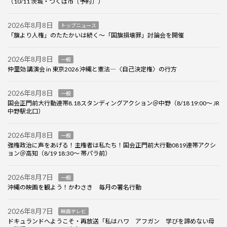
（10/11 茨城・つくば市〔予約〕）
2026年8月8日
トップニュース
「旗より人権」のたたかいは続く〜「国旗損壊罪」討論会を開催
2026年8月8日
一般
仲里効 講演会 in 東京2026 沖縄と憲法―〈自己決定権〉の行方
2026年8月8日
一般
国会正門前大行動連帯8.18スタンディングアクション＠中野（8/18 19:00～ JR
中野駅北口）
2026年8月8日
一般
強権政治に声をあげる！主権者は私たち！国会正門前大行動0819連帯アクシ
ョン＠高知（8/19 18:30～ 帯パラ前）
2026年8月7日
一般
沖縄の映画を観よう！かわさき 毎月の署名行動
2026年8月7日
映画テレビ
ドキュランドへようこそ・再放送「私はハワ アフガン 学びを諦めない母