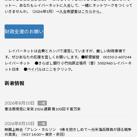
ットー、あなたもレイバーネットに入会して、一緒にネットワークをつくって
いきませんか。（2026年1月）→
入会希望者はこちらから。
財政支援のお願い
レイバーネットは会費とカンパで運営していますが、厳しい財政事情で
す。ぜひあなたの応援を宜しくお願いします。●郵便振替 00150-2-607244
レイバーネット ●きらぼし銀行 小竹向原出張所（普）5002960 レイバーネ
ット日本 ●
ペイパル
はここをクリック。
新着情報
2026年8月10日
一般
憲法寄席見に来来 2026 通算 第103回 千客万来
2026年8月10日
一般
映画上映会「アレン・ネルソン 9条を抱きしめて～元米海兵隊員が語る戦争
の真実」（9/27 14:00～ 東京・赤羽）