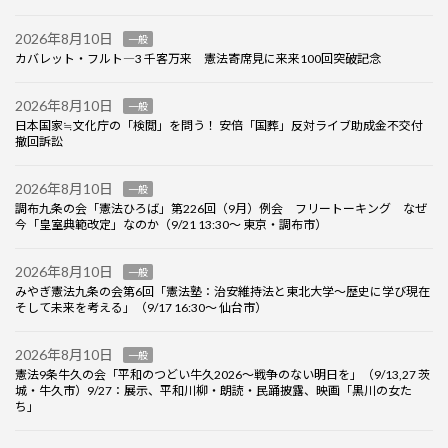
2026年8月10日
一般
カバレット・フルト―3 千客万来 憲法寄席見に来来100回突破記念
2026年8月10日
一般
日本国家≒文化庁の「検閲」を問う！ 安倍「国葬」反対ライブ助成金不交付
撤回訴訟
2026年8月10日
一般
調布九条の会「憲法ひろば」第226回（9月）例会 フリートーキング なぜ
今「皇室典範改定」なのか（9/21 13:30～ 東京・調布市）
2026年8月10日
一般
みやぎ憲法九条の会第6回「憲法塾：治安維持法と東北大学～歴史に学び現在
そして未来を考える」（9/17 16:30～ 仙台市）
2026年8月10日
一般
憲法9条牛久の会「平和のつどい牛久2026～戦争のない明日を」（9/13,27 茨
城・牛久市）9/27：展示、平和川柳・朗読・民踊披露、映画「黒川の女た
ち」