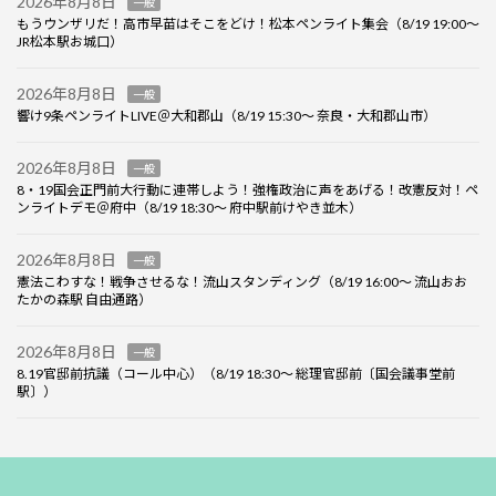
2026年8月8日
一般
もうウンザリだ！高市早苗はそこをどけ！松本ペンライト集会（8/19 19:00～
JR松本駅お城口）
2026年8月8日
一般
響け9条ペンライトLIVE＠大和郡山（8/19 15:30～ 奈良・大和郡山市）
2026年8月8日
一般
8・19国会正門前大行動に連帯しよう！強権政治に声をあげる！改憲反対！ペ
ンライトデモ＠府中（8/19 18:30～ 府中駅前けやき並木）
2026年8月8日
一般
憲法こわすな！戦争させるな！流山スタンディング（8/19 16:00～ 流山おお
たかの森駅 自由通路）
2026年8月8日
一般
8.19官邸前抗議（コール中心）（8/19 18:30～ 総理官邸前〔国会議事堂前
駅〕）
Copyright ©Labornet JAPAN, All Rights Reserved.