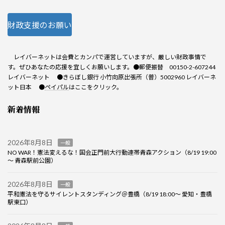
財政支援のお願い
レイバーネットは会費とカンパで運営していますが、厳しい財政事情で
す。ぜひあなたの応援を宜しくお願いします。●郵便振替 00150-2-607244
レイバーネット ●きらぼし銀行 小竹向原出張所（普）5002960 レイバーネ
ット日本 ●
ペイパル
はここをクリック。
新着情報
2026年8月8日
一般
NO WAR！憲法変えるな！国会正門前大行動連帯青森アクション（8/19 19:00
～ 青森駅前公園）
2026年8月8日
一般
平和憲法を守るサイレントスタンディング＠豊橋（8/19 18:00～ 愛知・豊橋
駅東口）