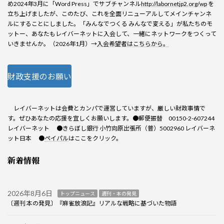
め2024年3月に「Word Press」でサブチャンネル
http://labornetjp2.org/wp
を
立ち上げましたが、このたび、これを全面リニューアルしてメインチャンネ
ルにすることにしました。「みんなでつくる みんなで変える」が私たちのモ
ットー、あなたもレイバーネットに入会して、一緒にネットワークをつくって
いきませんか。（2026年1月）→
入会希望者はこちらから。
財政支援のお願い
レイバーネットは会費とカンパで運営していますが、厳しい財政事情で
す。ぜひあなたの応援を宜しくお願いします。●郵便振替 00150-2-607244
レイバーネット ●きらぼし銀行 小竹向原出張所（普）5002960 レイバーネ
ット日本 ●
ペイパル
はここをクリック。
新着情報
2026年8月6日
トップニュース
週刊・本の発見
〔週刊 本の発見〕『麻雀放浪記』リアルな戦略に基づいた物語