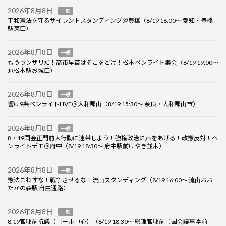
2026年8月8日
一般
平和憲法を守るサイレントスタンディング＠豊橋（8/19 18:00～ 愛知・豊橋
駅東口）
2026年8月8日
一般
もうウンザリだ！高市早苗はそこをどけ！松本ペンライト集会（8/19 19:00～
JR松本駅お城口）
2026年8月8日
一般
響け9条ペンライトLIVE＠大和郡山（8/19 15:30～ 奈良・大和郡山市）
2026年8月8日
一般
8・19国会正門前大行動に連帯しよう！強権政治に声をあげる！改憲反対！ペ
ンライトデモ＠府中（8/19 18:30～ 府中駅前けやき並木）
2026年8月8日
一般
憲法こわすな！戦争させるな！流山スタンディング（8/19 16:00～ 流山おお
たかの森駅 自由通路）
2026年8月8日
一般
8.19官邸前抗議（コール中心）（8/19 18:30～ 総理官邸前〔国会議事堂前