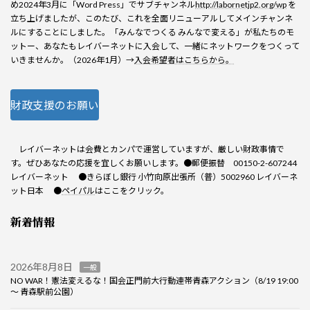
め2024年3月に「Word Press」でサブチャンネル
http://labornetjp2.org/wp
を
立ち上げましたが、このたび、これを全面リニューアルしてメインチャンネ
ルにすることにしました。「みんなでつくる みんなで変える」が私たちのモ
ットー、あなたもレイバーネットに入会して、一緒にネットワークをつくって
いきませんか。（2026年1月）→
入会希望者はこちらから。
財政支援のお願い
レイバーネットは会費とカンパで運営していますが、厳しい財政事情で
す。ぜひあなたの応援を宜しくお願いします。●郵便振替 00150-2-607244
レイバーネット ●きらぼし銀行 小竹向原出張所（普）5002960 レイバーネ
ット日本 ●
ペイパル
はここをクリック。
新着情報
2026年8月8日
一般
NO WAR！憲法変えるな！国会正門前大行動連帯青森アクション（8/19 19:00
～ 青森駅前公園）